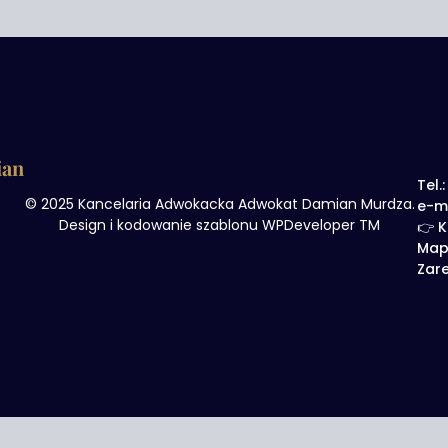
ian
Tel.
© 2025 Kancelaria Adwokacka Adwokat Damian Murdza.
e-m
Design i kodowanie szablonu WPDeveloper TM
👉 K
Map
Zare