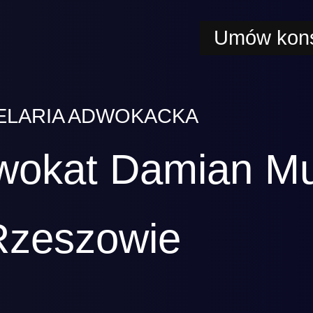
Umów kons
ELARIA ADWOKACKA
wokat Damian M
Rzeszowie