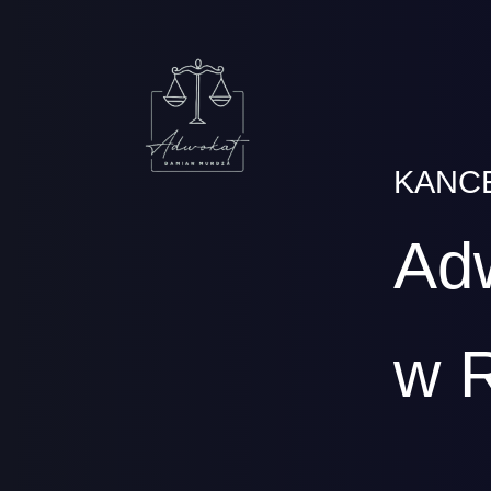
KANC
Ad
w 