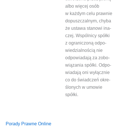
albo wię­cej osób
w każ­dym celu praw­nie
dopusz­czal­nym, chy­ba
że usta­wa sta­no­wi ina­
czej. Wspól­ni­cy
spół­ki
z ogra­ni­czo­ną odpo­
wie­dzial­no­ścią
nie
odpo­wia­da­ją za zobo­
wią­za­nia spół­ki. Odpo­
wia­da­ją oni wyłącz­nie
co do świad­czeń okre­
ślo­nych w umo­wie
spółki.
Porady Prawne Online