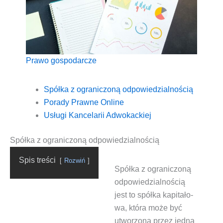
Pra­wo gospodarcze
Spół­ka z ogra­ni­czo­ną odpowiedzialnością
Pora­dy Praw­ne Online
Usłu­gi Kan­ce­la­rii Adwokackiej
Spółka z ograniczoną odpowiedzialnością
Spis tre­ści
Roz­wiń
Spół­ka z ogra­ni­czo­ną
odpo­wie­dzial­no­ścią
jest to spół­ka kapi­ta­ło­
wa, któ­ra może być
utwo­rzo­na przez jed­ną