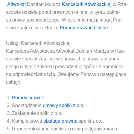
Adwo­kat
Damian Mur­dza
Kan­ce­la­rii Adwo­kac­kiej
w Rze­
szo­wie
udzie­la
porad praw­nych onli­ne
, w tym z zakre­
su
pra­wa gospo­dar­cze­go
. Wię­cej infor­ma­cji mogą Pań­
stwo zna­leźć w zakład­ce
Pora­dy Praw­ne Online.
Usługi Kancelarii Adwokackiej
Kan­ce­la­ria Adwo­kac­ka Adwo­kat Damian Mur­dza w Rze­
szo­wie spe­cja­li­zu­je się w spra­wach z pra­wa gospo­dar­
cze­go w tym z zakre­su pro­wa­dze­nia spół­ek z ogra­ni­czo­
ną odpo­wie­dzial­no­ścią. Ofe­ru­je­my Pań­stwu nastę­pu­ją­ce
usługi:
Pora­dy praw­ne
.
Spo­rzą­dze­nie
umo­wy spół­ki z o.o.
Zakła­da­nie
spół­ki z o.o.
Kom­plek­so­wa
obsłu­ga praw­na
spół­ki z o.o.
Repre­zen­to­wa­nie spół­ki z o.o. w postę­po­wa­niach