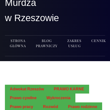
Murdza
w Rzeszowie
STRONA
BLOG
ZAKRES
CENNIK
GŁÓWNA
PRAWNICZY
USŁUG
Adwo­kat Rzeszów
PRAWO KARNE
Pra­wo cywilne
Wykro­cze­nia
Pra­wo pracy
Roz­wód
Pra­wo rodzinne