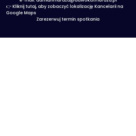
e-mail: damianmurdza@adwokatmurdza.pl
👉 Kliknij tutaj, aby zobaczyć lokalizację Kancelarii na
Google Maps
Zarezerwuj termin spotkania