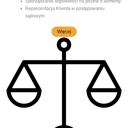
Spo­rzą­dza­nie odpo­wie­dzi na pozew o alimenty
Repre­zen­ta­cja Klien­ta w postę­po­wa­niu
sądowym
Wię­cej