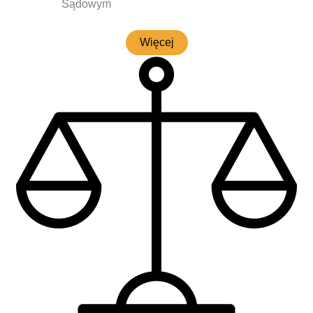
Sądowym
Wię­cej