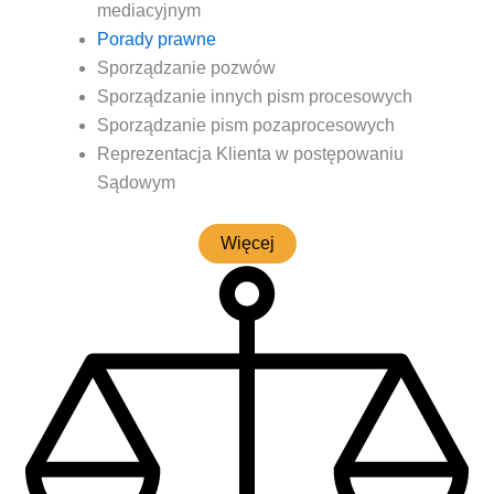
mediacyjnym
Pora­dy prawne
Spo­rzą­dza­nie pozwów
Spo­rzą­dza­nie innych pism procesowych
Spo­rzą­dza­nie pism pozaprocesowych
Repre­zen­ta­cja Klien­ta w postę­po­wa­niu
Sądowym
Wię­cej