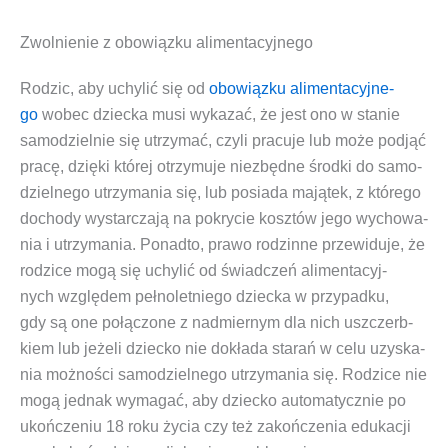
Zwolnienie z obowiązku alimentacyjnego
Rodzic, aby uchy­lić się od
obo­wiąz­ku ali­men­ta­cyj­ne­
go
wobec dziec­ka musi wyka­zać, że jest ono
w sta­nie
samo­dziel­nie się utrzy­mać
, czy­li pra­cu­je lub może pod­jąć
pra­cę, dzię­ki któ­rej otrzy­mu­je nie­zbęd­ne środ­ki do samo­
dziel­ne­go utrzy­ma­nia się, lub
posia­da mają­tek,
z któ­re­go
docho­dy wystar­cza­ją na pokry­cie kosz­tów jego wycho­wa­
nia i utrzy­ma­nia. Ponad­to,
pra­wo rodzin­ne
prze­wi­du­je, że
rodzi­ce mogą się uchy­lić od
świad­czeń ali­men­ta­cyj­
nych
wzglę­dem peł­no­let­nie­go dziec­ka w przy­pad­ku,
gdy
są one połą­czo­ne z nad­mier­nym dla nich uszczerb­
kiem
lub jeże­li dziec­ko
nie dokła­da sta­rań w celu uzy­ska­
nia moż­no­ści samo­dziel­ne­go utrzy­ma­nia się
. Rodzi­ce nie
mogą jed­nak wyma­gać, aby dziec­ko auto­ma­tycz­nie po
ukoń­cze­niu 18 roku życia czy też zakoń­cze­nia edu­ka­cji