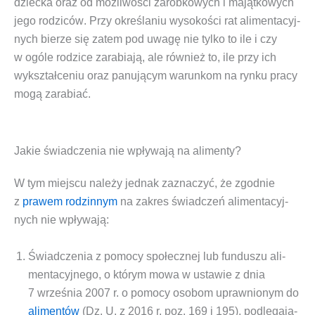
dziec­ka
oraz od
moż­li­wo­ści zarob­ko­wych i mająt­ko­wych
jego rodzi­ców
. Przy okre­śla­niu wyso­ko­ści rat ali­men­ta­cyj­
nych bie­rze się zatem pod uwa­gę nie tyl­ko to
ile i czy
w ogó­le rodzi­ce zara­bia­ją
, ale rów­nież to,
ile przy ich
wykształ­ce­niu oraz panu­ją­cym warun­kom na ryn­ku pra­cy
mogą zara­biać
.
Jakie świadczenia nie wpływają na alimenty?
W tym miej­scu nale­ży jed­nak zazna­czyć, że zgod­nie
z
pra­wem rodzin­nym
na
zakres świad­czeń ali­men­ta­cyj­
nych
nie wpływają:
Świad­cze­nia z pomo­cy spo­łecz­nej lub fun­du­szu ali­
men­ta­cyj­ne­go, o któ­rym mowa w usta­wie z dnia
7 wrze­śnia 2007 r. o pomo­cy oso­bom upraw­nio­nym do
ali­men­tów
(Dz. U. z 2016 r. poz. 169 i 195), pod­le­ga­ją­