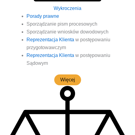
Wykroczenia
Pora­dy prawne
Spo­rzą­dza­nie pism procesowych
Spo­rzą­dza­nie wnio­sków dowodowych
Repre­zen­ta­cja Klien­ta
w postę­po­wa­niu
przygotowawczym
Repre­zen­ta­cja Klien­ta
w postę­po­wa­niu
Sądowym
Wię­cej