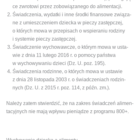
ce zwro­to­wi przez zobo­wią­za­ne­go do alimentacji.
Świad­cze­nia, wydat­ki i inne środ­ki finan­so­we zwią­za­
ne z umiesz­cze­niem dziec­ka w pie­czy zastęp­czej,
o któ­rych mowa w prze­pi­sach o wspie­ra­niu rodzi­ny
i sys­te­mie pie­czy zastępczej.
Świad­cze­nie wycho­waw­cze, o któ­rym mowa w usta­
wie z dnia 11 lute­go 2016 r. o pomo­cy pań­stwa
w wycho­wy­wa­niu dzie­ci (Dz. U. poz. 195).
Świad­cze­nia rodzin­ne, o któ­rych mowa w usta­wie
z dnia 28 listo­pa­da 2003 r. o świad­cze­niach rodzin­
nych (Dz. U. z 2015 r. poz. 114, z późn. zm.).
Nale­ży zatem stwier­dzić, że na zakres świad­czeń ali­men­
ta­cyj­nych nie mają wpły­wu pie­nią­dze z pro­gra­mu 800+.