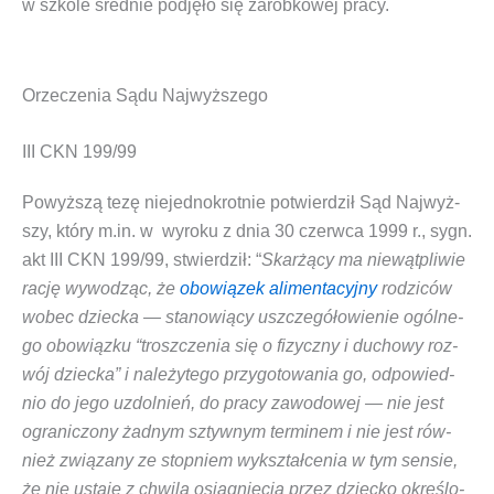
w szko­le śred­nie pod­ję­ło się zarob­ko­wej pracy.
Orzeczenia Sądu Najwyższego
III CKN 199/99
Powyż­szą tezę nie­jed­no­krot­nie potwier­dził Sąd Naj­wyż­
szy, któ­ry m.in. w wyro­ku z dnia 30 czerw­ca 1999 r., sygn.
akt III CKN 199/99, stwier­dził: “
Skar­żą­cy ma nie­wąt­pli­wie
rację wywo­dząc, że
obo­wią­zek ali­men­ta­cyj­ny
rodzi­ców
wobec dziec­ka
— sta­no­wią­cy uszcze­gó­ło­wie­nie ogól­ne­
go obo­wiąz­ku “trosz­cze­nia się o fizycz­ny i ducho­wy roz­
wój dziec­ka” i nale­ży­te­go przy­go­to­wa­nia go, odpo­wied­
nio do jego uzdol­nień, do pra­cy zawo­do­wej —
nie jest
ogra­ni­czo­ny żad­nym sztyw­nym ter­mi­nem i nie jest rów­
nież zwią­za­ny ze stop­niem wykształ­ce­nia
w tym sen­sie,
że nie usta­je z chwi­lą osią­gnię­cia przez dziec­ko okre­ślo­