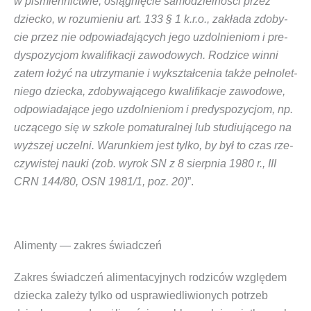
w piśmien­nic­twie, osią­gnię­cie samo­dziel­no­ści przez
dziec­ko, w rozu­mie­niu art. 133 § 1 k.r.o., zakła­da zdo­by­
cie przez nie odpo­wia­da­ją­cych jego uzdol­nie­niom i pre­
dys­po­zy­cjom kwa­li­fi­ka­cji zawo­do­wych.
Rodzi­ce win­ni
zatem łożyć na utrzy­ma­nie i wykształ­ce­nia tak­że peł­no­let­
nie­go dziec­ka, zdo­by­wa­ją­ce­go kwa­li­fi­ka­cje zawo­do­we,
odpo­wia­da­ją­ce jego uzdol­nie­niom i pre­dys­po­zy­cjom, np.
uczą­ce­go się w szko­le poma­tu­ral­nej lub stu­diu­ją­ce­go na
wyż­szej uczel­ni. Warun­kiem jest tyl­ko, by był to czas rze­
czy­wi­stej nauki
(zob. wyrok SN z 8 sierp­nia 1980 r., III
CRN 144/80, OSN 1981/1, poz. 20)
”.
Alimenty — zakres świadczeń
Zakres świad­czeń ali­men­ta­cyj­nych
rodzi­ców wzglę­dem
dziec­ka zale­ży tyl­ko od
uspra­wie­dli­wio­nych potrzeb