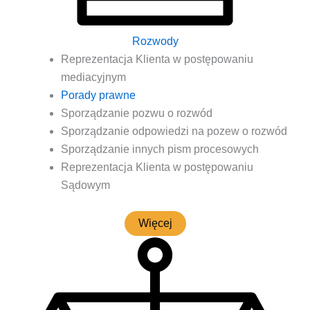
Rozwody
Repre­zen­ta­cja Klien­ta w postę­po­wa­niu
mediacyjnym
Pora­dy prawne
Spo­rzą­dza­nie pozwu o rozwód
Spo­rzą­dza­nie odpo­wie­dzi na pozew o rozwód
Spo­rzą­dza­nie innych pism procesowych
Repre­zen­ta­cja Klien­ta w postę­po­wa­niu
Sądowym
Wię­cej