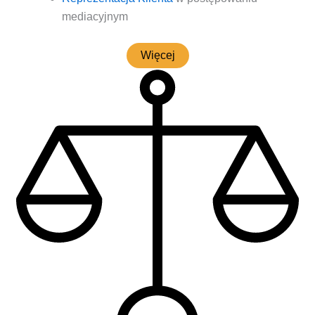
mediacyjnym
Wię­cej