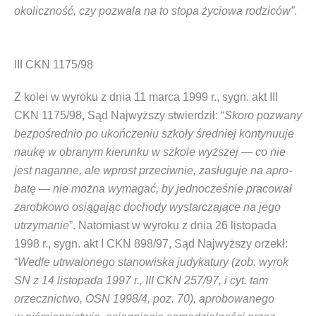
oko­licz­ność, czy pozwa­la na to sto­pa życio­wa rodzi­ców”
.
III CKN 1175/98
Z kolei w wyro­ku z dnia 11 mar­ca 1999 r., sygn. akt III
CKN 1175/98, Sąd Naj­wyż­szy stwier­dził: “
Sko­ro pozwa­ny
bez­po­śred­nio po ukoń­cze­niu szko­ły śred­niej kon­ty­nu­uje
naukę w obra­nym kie­run­ku w szko­le wyż­szej — co nie
jest nagan­ne, ale wprost prze­ciw­nie, zasłu­gu­je na apro­
ba­tę — nie moż­na wyma­gać, by jed­no­cze­śnie pra­co­wał
zarob­ko­wo osią­ga­jąc docho­dy wystar­cza­ją­ce na jego
utrzy­ma­nie
”. Nato­miast w wyro­ku z dnia 26 listo­pa­da
1998 r., sygn. akt I CKN 898/97, Sąd Naj­wyż­szy orzekł:
“
Wedle utrwa­lo­ne­go sta­no­wi­ska judy­ka­tu­ry (zob. wyrok
SN z 14 listo­pa­da 1997 r., III CKN 257/97, i cyt. tam
orzecz­nic­two, OSN 1998/4, poz. 70), apro­bo­wa­ne­go