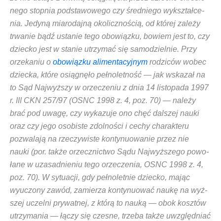
ne­go stop­nia pod­sta­wo­we­go czy śred­nie­go wykształ­ce­
nia. Jedy­ną mia­ro­daj­ną oko­licz­no­ścią, od któ­rej zale­ży
trwa­nie bądź usta­nie tego obo­wiąz­ku, bowiem jest to, czy
dziec­ko jest w sta­nie utrzy­mać się samo­dziel­nie. Przy
orze­ka­niu o
obo­wiąz­ku ali­men­ta­cyj­nym
rodzi­ców wobec
dziec­ka, któ­re osią­gnę­ło peł­no­let­ność — jak wska­zał na
to Sąd Naj­wyż­szy w orze­cze­niu z dnia 14 listo­pa­da 1997
r. III CKN 257/97 (OSNC 1998 z. 4, poz. 70) — nale­ży
brać pod uwa­gę, czy
wyka­zu­je ono chęć dal­szej nauki
oraz czy jego oso­bi­ste zdol­no­ści i cechy cha­rak­te­ru
pozwa­la­ją na rze­czy­wi­ste kon­ty­nu­owa­nie przez nie
nauki
(por. tak­że orzecz­nic­two Sądu Naj­wyż­sze­go powo­
ła­ne w uza­sad­nie­niu tego orze­cze­nia, OSNC 1998 z. 4,
poz. 70). W sytu­acji, gdy peł­no­let­nie dziec­ko, mając
wyuczo­ny zawód, zamie­rza kon­ty­nu­ować naukę na wyż­
szej uczel­ni pry­wat­nej, z któ­rą to nauką — obok kosz­tów
utrzy­ma­nia — łączy się cze­sne, trze­ba tak­że uwzględ­niać