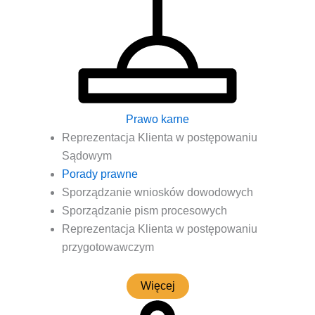
Prawo karne
Repre­zen­ta­cja Klien­ta w postę­po­wa­niu
Sądowym
Pora­dy prawne
Spo­rzą­dza­nie wnio­sków dowodowych
Spo­rzą­dza­nie pism procesowych
Repre­zen­ta­cja Klien­ta w postę­po­wa­niu
przygotowawczym
Wię­cej