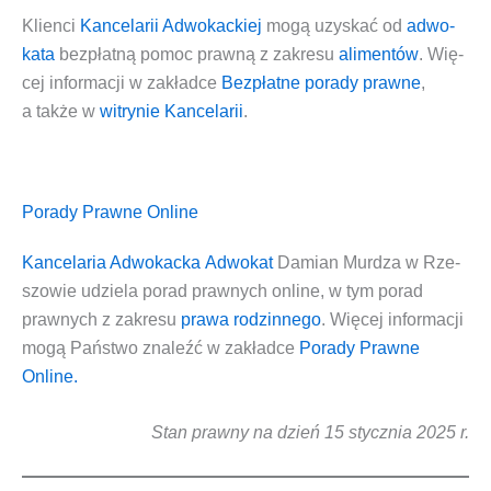
Klien­ci
Kan­ce­la­rii Adwo­kac­kiej
mogą uzy­skać od
adwo­
ka­ta
bez­płat­ną pomoc praw­ną
z zakre­su
ali­men­tów
. Wię­
cej infor­ma­cji w zakład­ce
Bez­płat­ne pora­dy praw­ne
,
a tak­że w
witry­nie
Kan­ce­la­rii
.
Porady Prawne Online
Kan­ce­la­ria Adwo­kac­ka
Adwo­kat
Damian Mur­dza w Rze­
szo­wie
udzie­la
porad praw­nych onli­ne
, w tym
porad
praw­nych
z zakre­su
pra­wa rodzin­ne­go
. Wię­cej infor­ma­cji
mogą Pań­stwo zna­leźć w zakład­ce
Pora­dy Praw­ne
Online.
Stan praw­ny na dzień 15 stycz­nia 2025 r.