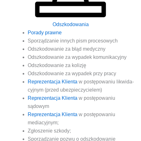
Odszkodowania
Pora­dy prawne
Spo­rzą­dza­nie innych pism procesowych
Odszko­do­wa­nie za błąd medyczny
Odszko­do­wa­nie za wypa­dek komunikacyjny
Odszko­do­wa­nie za kolizję
Odszko­do­wa­nie za wypa­dek przy pracy
Repre­zen­ta­cja Klien­ta
w postę­po­wa­niu likwi­da­
cyj­nym (przed ubezpieczycielem)
Repre­zen­ta­cja Klien­ta
w postę­po­wa­niu
sądowym
Repre­zen­ta­cja Klien­ta
w postę­po­wa­niu
mediacyjnym;
Zgło­sze­nie szkody;
Spo­rzą­dza­nie pozwu o odszko­do­wa­nie