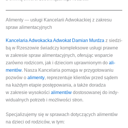
Alimenty
—
usługi Kancelarii Adwokackiej z zakresu
spraw alimentacyjnych
Kan­ce­la­ria Adwo­kac­ka Adwo­kat Damian Mur­dza
z sie­dzi­
bą w Rze­szo­wie świad­czy kom­plek­so­we
usłu­gi praw­ne
w zakre­sie
spraw ali­men­ta­cyj­nych
, ofe­ru­jąc wspar­cie
zarów­no rodzi­com, jak i dzie­ciom upraw­nio­nym do
ali­
men­tów
. Nasza Kan­ce­la­ria poma­ga w przy­go­to­wa­niu
pozwów o
ali­men­ty
, repre­zen­tu­je klien­tów przed sądem
na każ­dym eta­pie postę­po­wa­nia, a tak­że dora­dza
w zakre­sie wyso­ko­ści
ali­men­tów
dosto­so­wa­nej do indy­
wi­du­al­nych potrzeb i moż­li­wo­ści stron.
Spe­cja­li­zu­je­my się w spra­wach doty­czą­cych ali­men­tów
na dzie­ci od rodzi­ców, w tym: