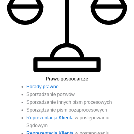
Prawo gospodarcze
Pora­dy prawne
Spo­rzą­dza­nie pozwów
Spo­rzą­dza­nie innych pism procesowych
Spo­rzą­dza­nie pism pozaprocesowych
Repre­zen­ta­cja Klien­ta
w postę­po­wa­niu
Sądowym
Repre­zen­ta­cja Klien­ta
w postę­po­wa­niu