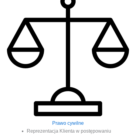
Prawo cywilne
Repre­zen­ta­cja Klien­ta w postę­po­wa­niu