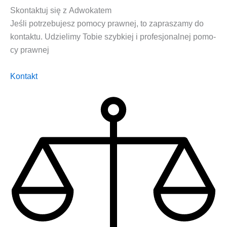
Skontaktuj się z Adwokatem
Jeśli potrze­bu­jesz pomo­cy praw­nej, to zapra­sza­my do
kon­tak­tu. Udzie­li­my Tobie szyb­kiej i pro­fe­sjo­nal­nej pomo­
cy prawnej
Kon­takt