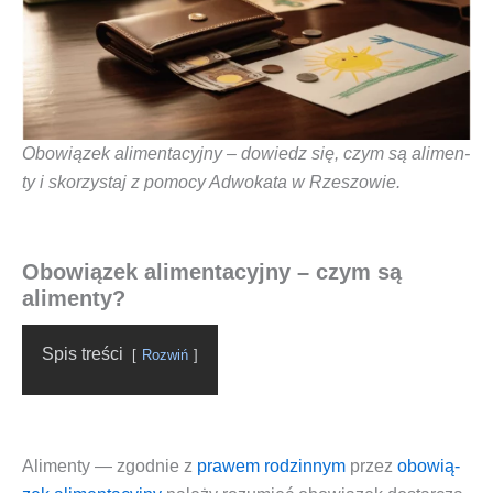
Obo­wią­zek ali­men­ta­cyj­ny – dowiedz się, czym są ali­men­
ty i sko­rzy­staj z pomo­cy Adwo­ka­ta w Rzeszowie.
Obowiązek alimentacyjny – czym są
alimenty?
Spis tre­ści
Roz­wiń
Ali­men­ty
— zgod­nie z
pra­wem rodzin­nym
przez
obo­wią­