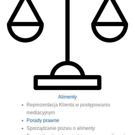
Alimenty
Repre­zen­ta­cja Klien­ta w postę­po­wa­niu
mediacyjnym
Pora­dy prawne
Spo­rzą­dza­nie pozwu o alimenty