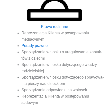
Prawo rodzinne
Repre­zen­ta­cja Klien­ta w postę­po­wa­niu
mediacyjnym
Pora­dy prawne
Spo­rzą­dza­nie wnio­sku o ure­gu­lo­wa­nie kon­tak­
tów z dziećmi
Spo­rzą­dza­nie wnio­sku doty­czą­ce­go wła­dzy
rodzicielskiej
Spo­rzą­dza­nie wnio­sku doty­czą­ce­go spra­wo­wa­
nia pie­czy nad dzieckiem
Spo­rzą­dza­nie odpo­wie­dzi na wniosek
Repre­zen­ta­cja Klien­ta w postę­po­wa­niu
sądowym