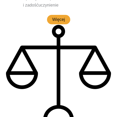
i zadośćuczynienie
Wię­cej