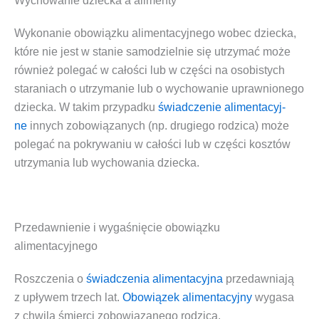
Wychowanie dziecka a alimenty
Wyko­na­nie
obo­wiąz­ku ali­men­ta­cyj­ne­go
wobec dziec­ka,
któ­re nie jest w sta­nie samo­dziel­nie się utrzy­mać może
rów­nież pole­gać
w cało­ści lub w czę­ści na oso­bi­stych
sta­ra­niach o utrzy­ma­nie lub o wycho­wa­nie upraw­nio­ne­go
dziec­ka
. W takim przy­pad­ku
świad­cze­nie ali­men­ta­cyj­
ne
innych zobo­wią­za­nych (np. dru­gie­go rodzi­ca) może
pole­gać na
pokry­wa­niu w cało­ści lub w czę­ści kosz­tów
utrzy­ma­nia lub wycho­wa­nia dziec­ka
.
Przedawnienie i wygaśnięcie obowiązku
alimentacyjnego
Rosz­cze­nia o
świad­cze­nia ali­men­ta­cyj­na
przedaw­nia­ją
z upły­wem trzech lat.
Obo­wią­zek ali­men­ta­cyj­ny
wyga­sa
z chwi­lą śmier­ci zobo­wią­za­ne­go rodzica.