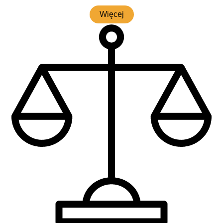
Wię­cej