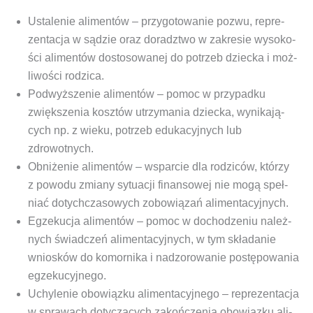
Usta­le­nie ali­men­tów
– przy­go­to­wa­nie pozwu, repre­
zen­ta­cja w sądzie oraz doradz­two w zakre­sie wyso­ko­
ści ali­men­tów dosto­so­wa­nej do potrzeb dziec­ka i moż­
li­wo­ści rodzica.
Pod­wyż­sze­nie ali­men­tów
– pomoc w przy­pad­ku
zwięk­sze­nia kosz­tów utrzy­ma­nia dziec­ka, wyni­ka­ją­
cych np. z wie­ku, potrzeb edu­ka­cyj­nych lub
zdrowotnych.
Obni­że­nie ali­men­tów
– wspar­cie dla rodzi­ców, któ­rzy
z powo­du zmia­ny sytu­acji finan­so­wej nie mogą speł­
niać dotych­cza­so­wych zobo­wią­zań alimentacyjnych.
Egze­ku­cja ali­men­tów
– pomoc w docho­dze­niu należ­
nych świad­czeń ali­men­ta­cyj­nych, w tym skła­da­nie
wnio­sków do komor­ni­ka i nad­zo­ro­wa­nie postę­po­wa­nia
egzekucyjnego.
Uchy­le­nie obo­wiąz­ku ali­men­ta­cyj­ne­go
– repre­zen­ta­cja
w spra­wach doty­czą­cych zakoń­cze­nia obo­wiąz­ku ali­