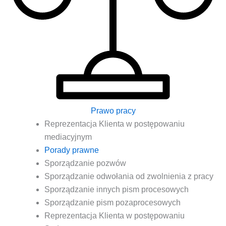
Prawo pracy
Repre­zen­ta­cja Klien­ta w postę­po­wa­niu
mediacyjnym
Pora­dy prawne
Spo­rzą­dza­nie pozwów
Spo­rzą­dza­nie odwo­ła­nia od zwol­nie­nia z pracy
Spo­rzą­dza­nie innych pism procesowych
Spo­rzą­dza­nie pism pozaprocesowych
Repre­zen­ta­cja Klien­ta w postę­po­wa­niu