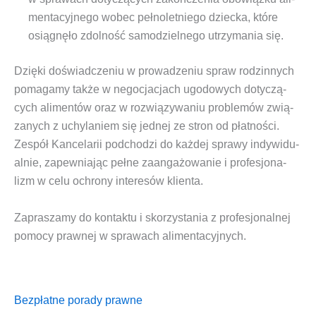
men­ta­cyj­ne­go wobec peł­no­let­nie­go dziec­ka, któ­re
osią­gnę­ło zdol­ność samo­dziel­ne­go utrzy­ma­nia się.
Dzię­ki doświad­cze­niu w pro­wa­dze­niu spraw rodzin­nych
poma­ga­my tak­że w nego­cja­cjach ugo­do­wych doty­czą­
cych
ali­men­tów
oraz w roz­wią­zy­wa­niu pro­ble­mów zwią­
za­nych z uchy­la­niem się jed­nej ze stron od płat­no­ści.
Zespół Kan­ce­la­rii pod­cho­dzi do każ­dej spra­wy indy­wi­du­
al­nie, zapew­nia­jąc peł­ne zaan­ga­żo­wa­nie i pro­fe­sjo­na­
lizm w celu ochro­ny inte­re­sów klienta.
Zapra­sza­my do kon­tak­tu i sko­rzy­sta­nia z pro­fe­sjo­nal­nej
pomo­cy praw­nej w spra­wach alimentacyjnych.
Bezpłatne porady prawne