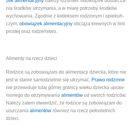
zek ali­men­ta­cyj­ny
nale­ży rozu­mieć obo­wią­zek dostar­cza­
nia środ­ków utrzy­ma­nia, a w mia­rę potrze­by środ­ków
wycho­wa­nia. Zgod­nie z kodek­sem rodzin­nym i opie­kuń­
czym,
obo­wią­zek ali­men­ta­cyj­ny
obcią­ża krew­nych w linii
pro­stej oraz rodzeństwo.
Alimenty na rzecz dzieci
Rodzi­ce są zobo­wią­za­ni do ali­men­ta­cji dziec­ka, któ­re nie
jest w sta­nie samo­dziel­nie się utrzy­mać.
Pra­wo rodzin­ne
nie prze­wi­du­je tutaj gór­nej gra­ni­cy wie­ku dziec­ka upraw­
nio­ne­go do otrzy­my­wa­nia
ali­men­tów
od swo­ich rodzi­ców.
Nale­ży zatem stwier­dzić, że rodzi­ce są zobo­wią­za­ni do
uisz­cza­nia
ali­men­tów
rów­nież na rzecz peł­no­let­nich
dzieci.