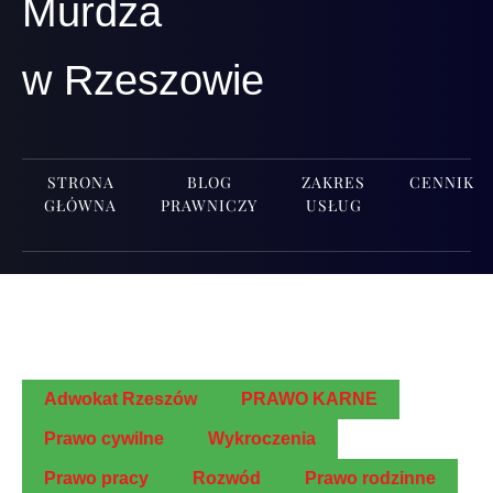
Murdza
w Rzeszowie
STRONA
BLOG
ZAKRES
CENNIK
GŁÓWNA
PRAWNICZY
USŁUG
Adwo­kat Rzeszów
PRAWO KARNE
Pra­wo cywilne
Wykro­cze­nia
Pra­wo pracy
Roz­wód
Pra­wo rodzinne