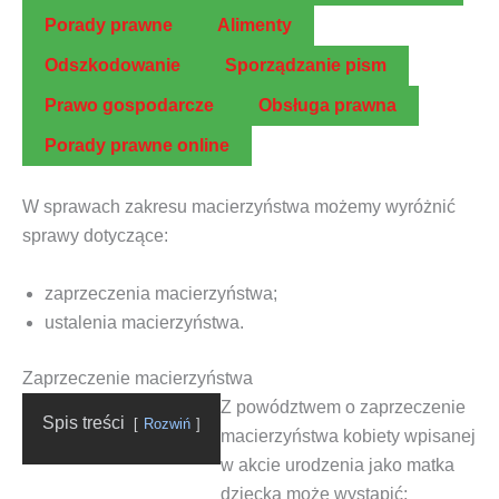
Pora­dy prawne
Ali­men­ty
Odszko­do­wa­nie
Spo­rzą­dza­nie pism
Pra­wo gospodarcze
Obsłu­ga prawna
Pora­dy praw­ne online
W spra­wach zakre­su
macie­rzyń­stwa
może­my wyróż­nić
spra­wy dotyczące:
zaprze­cze­nia macie­rzyń­stwa
;
usta­le­nia macierzyństwa.
Zaprzeczenie macierzyństwa
Z
powódz­twem o zaprze­cze­nie
Spis tre­ści
Roz­wiń
macie­rzyń­stwa
kobie­ty wpi­sa­nej
w akcie uro­dze­nia jako mat­ka
dziec­ka może wystąpić: