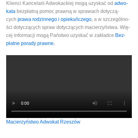
Klien­ci
Kan­ce­la­rii Adwo­kac­kiej
mogą uzy­skać od
adwo­
ka­ta
bez­płat­ną pomoc praw­ną
w spra­wach doty­czą­
cych
pra­wa rodzin­ne­go i opie­kuń­cze­go
, a w szcze­gól­no­
ści doty­czą­cych spraw doty­czą­cych
macie­rzyń­stwa
. Wię­
cej infor­ma­cji mogą Pań­stwo uzy­skać w zakład­ce
Bez­
płat­ne pora­dy praw­ne
.
Macie­rzyń­stwo
Adwo­kat Rzeszów