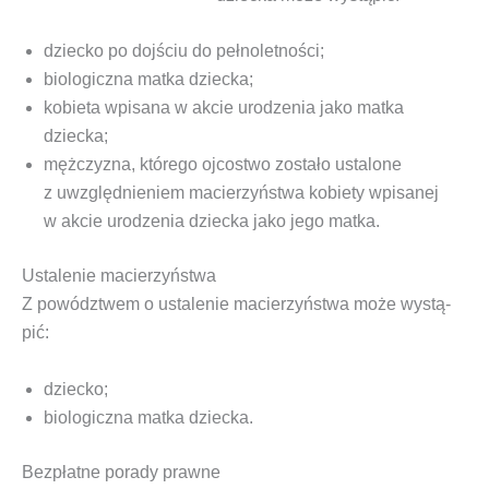
dziec­ko po doj­ściu do pełnoletności;
bio­lo­gicz­na mat­ka dziecka;
kobie­ta wpi­sa­na w akcie uro­dze­nia jako mat­ka
dziecka;
męż­czy­zna, któ­re­go ojco­stwo zosta­ło usta­lo­ne
z uwzględ­nie­niem macie­rzyń­stwa kobie­ty wpi­sa­nej
w akcie uro­dze­nia dziec­ka jako jego matka.
Ustalenie macierzyństwa
Z
powódz­twem o usta­le­nie macie­rzyń­stwa
może wystą­
pić:
dziec­ko;
bio­lo­gicz­na mat­ka dziecka.
Bezpłatne porady prawne