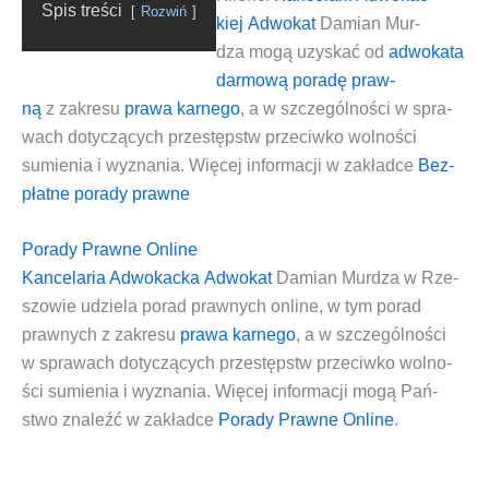
Spis tre­ści
Roz­wiń
kiej
Adwo­kat
Damian Mur­
dza
mogą uzy­skać od
adwo­ka­ta
dar­mo­wą pora­dę praw­
ną
z zakre­su
pra­wa kar­ne­go
, a w szcze­gól­no­ści w spra­
wach doty­czą­cych
prze­stępstw prze­ciw­ko wol­no­ści
sumie­nia i wyzna­nia
. Wię­cej infor­ma­cji w zakład­ce
Bez­
płat­ne pora­dy prawne
Porady Prawne Online
Kan­ce­la­ria Adwo­kac­ka
Adwo­kat
Damian Mur­dza w Rze­
szo­wie
udzie­la
porad praw­nych onli­ne
, w tym porad
praw­nych z zakre­su
pra­wa kar­ne­go
, a w szcze­gól­no­ści
w spra­wach doty­czą­cych
prze­stępstw prze­ciw­ko wol­no­
ści sumie­nia i wyzna­nia
. Wię­cej infor­ma­cji mogą Pań­
stwo zna­leźć w zakład­ce
Pora­dy Praw­ne Onli­ne
.