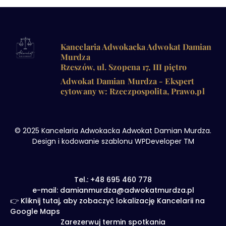
Kancelaria Adwokacka Adwokat Damian
Murdza
Rzeszów, ul. Szopena 17, III piętro
Adwokat Damian Murdza - Ekspert
cytowany w: Rzeczpospolita, Prawo.pl
© 2025 Kancelaria Adwokacka Adwokat Damian Murdza.
Design i kodowanie szablonu WPDeveloper TM
Tel.: +48 695 460 778
e-mail: damianmurdza@adwokatmurdza.pl
👉 Kliknij tutaj, aby zobaczyć lokalizację Kancelarii na
Google Maps
Zarezerwuj termin spotkania