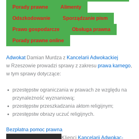
Pora­dy prawne
Ali­men­ty
Odszko­do­wa­nie
Spo­rzą­dza­nie pism
Pra­wo gospodarcze
Obsłu­ga prawna
Pora­dy praw­ne online
Adwo­kat
Damian Mur­dza z
Kan­ce­la­rii Adwo­kac­kiej
w Rze­szo­wie
pro­wa­dzi spra­wy z zakre­su
pra­wa kar­ne­go
,
w tym spra­wy dotyczące:
prze­stępstw ogra­ni­cza­nia w pra­wach ze wzglę­du na
przy­na­leż­ność wyzna­nio­wą
;
prze­stępstw prze­szka­dza­nia aktom reli­gij­nym
;
prze­stępstw obra­zy uczuć religijnych.
Bezpłatna pomoc prawna
Klien­ci
Kan­ce­la­rii Adwo­kac­