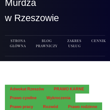
Murdza
w Rzeszowie
STRONA
BLOG
ZAKRES
CENNIK
GŁÓWNA
PRAWNICZY
USŁUG
Adwo­kat Rzeszów
PRAWO KARNE
Pra­wo cywilne
Wykro­cze­nia
Pra­wo pracy
Roz­wód
Pra­wo rodzinne