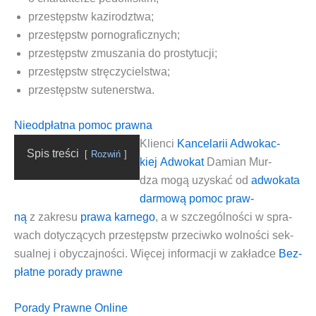
prze­stępstw kazi­rodz­twa
;
prze­stępstw por­no­gra­ficz­nych
;
prze­stępstw zmu­sza­nia do pro­sty­tu­cji
;
prze­stępstw strę­czy­ciel­stwa
;
prze­stępstw sute­ner­stwa
.
Nieodpłatna pomoc prawna
Klien­ci
Kan­ce­la­rii Adwo­kac­
Spis tre­ści
Roz­wiń
kiej
Adwo­kat
Damian Mur­
dza
mogą uzy­skać od
adwo­ka­ta
dar­mo­wą pomoc praw­
ną
z zakre­su
pra­wa kar­ne­go
, a w szcze­gól­no­ści w spra­
wach doty­czą­cych
prze­stępstw prze­ciw­ko wol­no­ści sek­
su­al­nej i oby­czaj­no­ści
. Wię­cej infor­ma­cji w zakład­ce
Bez­
płat­ne pora­dy prawne
Porady Prawne Online