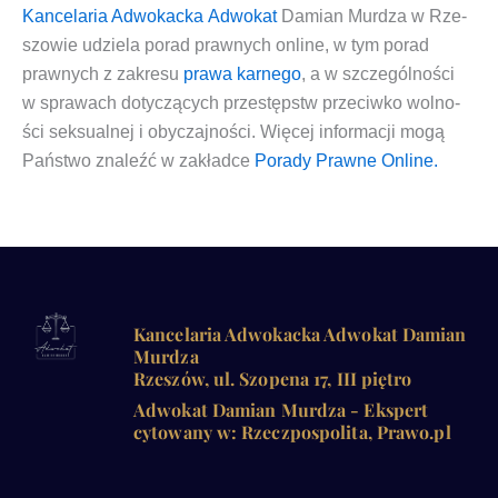
Kan­ce­la­ria Adwo­kac­ka
Adwo­kat
Damian Mur­dza w Rze­
szo­wie
udzie­la
porad praw­nych onli­ne
, w tym porad
praw­nych z zakre­su
pra­wa kar­ne­go
, a w szcze­gól­no­ści
w spra­wach doty­czą­cych
prze­stępstw prze­ciw­ko wol­no­
ści sek­su­al­nej i oby­czaj­no­ści
. Wię­cej infor­ma­cji mogą
Pań­stwo zna­leźć w zakład­ce
Pora­dy Praw­ne Online.
Kancelaria Adwokacka Adwokat Damian
Murdza
Rzeszów, ul. Szopena 17, III piętro
Adwokat Damian Murdza - Ekspert
cytowany w: Rzeczpospolita, Prawo.pl