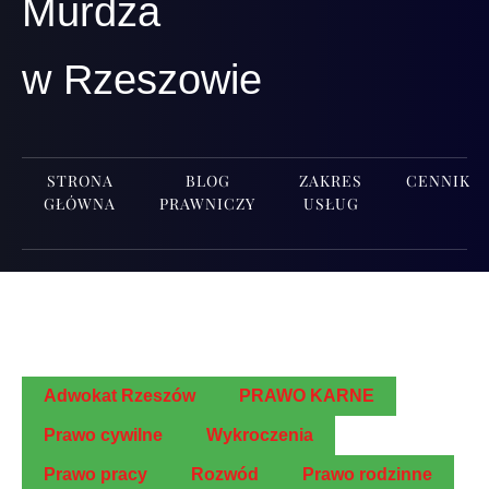
Murdza
w Rzeszowie
STRONA
BLOG
ZAKRES
CENNIK
GŁÓWNA
PRAWNICZY
USŁUG
Adwo­kat Rzeszów
PRAWO KARNE
Pra­wo cywilne
Wykro­cze­nia
Pra­wo pracy
Roz­wód
Pra­wo rodzinne