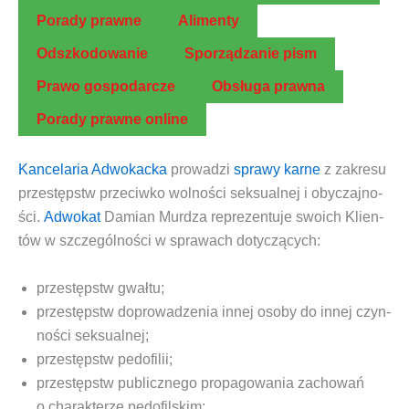
Pora­dy prawne
Ali­men­ty
Odszko­do­wa­nie
Spo­rzą­dza­nie pism
Pra­wo gospodarcze
Obsłu­ga prawna
Pora­dy praw­ne online
Kan­ce­la­ria Adwo­kac­ka
pro­wa­dzi
spra­wy kar­ne
z zakre­su
prze­stępstw prze­ciw­ko wol­no­ści sek­su­al­nej i oby­czaj­no­
ści
.
Adwo­kat
Damian Mur­dza repre­zen­tu­je swo­ich Klien­
tów w szcze­gól­no­ści w spra­wach dotyczących:
prze­stępstw gwał­tu
;
prze­stępstw dopro­wa­dze­nia innej oso­by do innej czyn­
no­ści sek­su­al­nej
;
prze­stępstw pedo­fi­lii
;
prze­stępstw publicz­ne­go pro­pa­go­wa­nia zacho­wań
o cha­rak­te­rze pedo­fil­skim
;