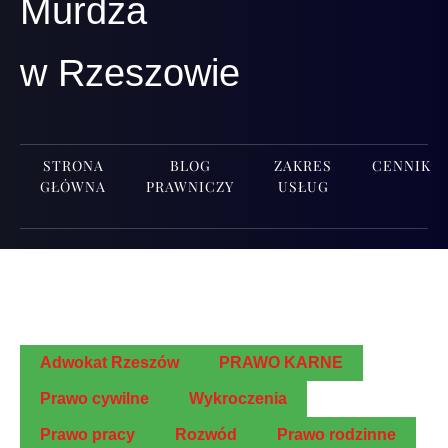
Murdza
w Rzeszowie
STRONA
BLOG
ZAKRES
CENNIK
GŁÓWNA
PRAWNICZY
USŁUG
Adwo­kat Rzeszów
PRAWO KARNE
Pra­wo cywilne
Wykro­cze­nia
Pra­wo pracy
Roz­wód
Pra­wo rodzinne