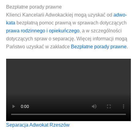
Bezpłatne porady prawne
Klien­ci
Kan­ce­la­rii Adwo­kac­kiej
mogą uzy­skać od
adwo­
ka­ta
bez­płat­ną pomoc praw­ną
w spra­wach doty­czą­cych
pra­wa rodzin­ne­go i opie­kuń­cze­go
, a w szcze­gól­no­ści
doty­czą­cych spraw o
sepa­ra­cję
. Wię­cej infor­ma­cji mogą
Pań­stwo uzy­skać w zakład­ce
Bez­płat­ne pora­dy praw­ne
.
Sepa­ra­cja
Adwo­kat Rzeszów