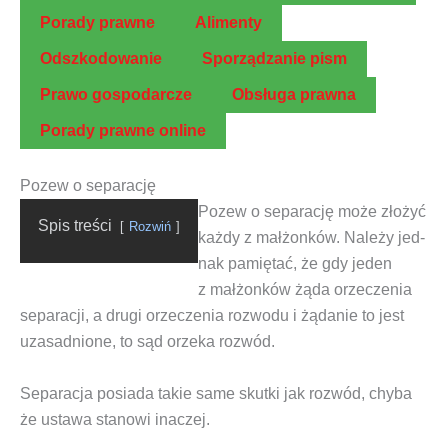
Pora­dy prawne
Ali­men­ty
Odszko­do­wa­nie
Spo­rzą­dza­nie pism
Pra­wo gospodarcze
Obsłu­ga prawna
Pora­dy praw­ne online
Pozew o separację
Pozew o sepa­ra­cję
może zło­żyć
Spis tre­ści
Roz­wiń
każ­dy z mał­żon­ków. Nale­ży jed­
nak pamię­tać, że gdy jeden
z mał­żon­ków żąda orze­cze­nia
sepa­ra­cji
, a dru­gi orze­cze­nia roz­wo­du i żąda­nie to jest
uza­sad­nio­ne, to sąd orze­ka rozwód.
Sepa­ra­cja
posia­da takie same skut­ki jak roz­wód, chy­ba
że usta­wa sta­no­wi inaczej.