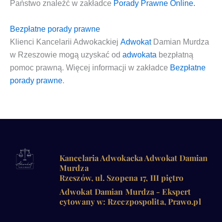
Pań­stwo zna­leźć w zakład­ce
Pora­dy Praw­ne Online.
Bezpłatne porady prawne
Klien­ci
Kan­ce­la­rii Adwo­kac­kiej
Adwo­kat
Damian Mur­dza
w Rze­szo­wie
mogą uzy­skać od
adwo­ka­ta
bez­płat­ną
pomoc praw­ną
. Wię­cej infor­ma­cji w zakład­ce
Bez­płat­ne
pora­dy praw­ne
.
Kancelaria Adwokacka Adwokat Damian
Murdza
Rzeszów, ul. Szopena 17, III piętro
Adwokat Damian Murdza - Ekspert
cytowany w: Rzeczpospolita, Prawo.pl