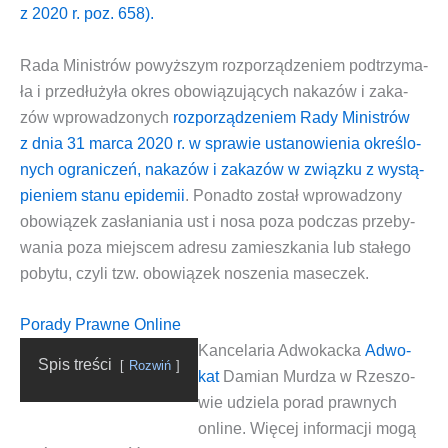
z 2020 r. poz. 658).
Rada Mini­strów powyż­szym roz­po­rzą­dze­niem pod­trzy­ma­
ła i prze­dłu­ży­ła okres obo­wią­zu­ją­cych naka­zów i zaka­
zów wpro­wa­dzo­nych
roz­po­rzą­dze­niem Rady Mini­strów
z dnia 31 mar­ca 2020 r. w spra­wie usta­no­wie­nia okre­ślo­
nych ogra­ni­czeń, naka­zów i zaka­zów w związ­ku z wystą­
pie­niem sta­nu epi­de­mii
. Ponad­to został wpro­wa­dzo­ny
obo­wią­zek zasła­nia­nia ust i nosa poza pod­czas prze­by­
wa­nia poza miej­scem adre­su zamiesz­ka­nia lub sta­łe­go
poby­tu, czy­li tzw.
obo­wią­zek nosze­nia mase­czek
.
Porady Prawne Online
Kan­ce­la­ria Adwo­kac­ka
Adwo­
Spis tre­ści
Roz­wiń
kat
Damian Mur­dza w Rze­szo­
wie
udzie­la
porad praw­nych
onli­ne.
Wię­cej infor­ma­cji mogą