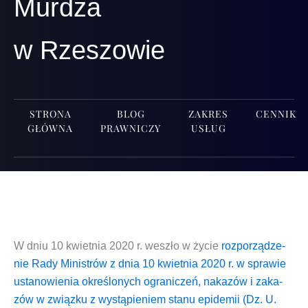
Murdza
w Rzeszowie
STRONA
BLOG
ZAKRES
CENNIK
GŁÓWNA
PRAWNICZY
USŁUG
W dniu 10 kwiet­nia 2020 r. weszło w życie
roz­po­rzą­dze­
nie Rady Mini­strów z dnia 10 kwiet­nia 2020 r. w spra­wie
usta­no­wie­nia okre­ślo­nych ogra­ni­czeń, naka­zów i zaka­
zów w związ­ku z wystą­pie­niem sta­nu epi­de­mii (Dz. U.