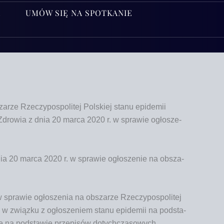
A
UMÓW SIĘ NA SPOTKANIE
arze Rzeczypospolitej Polskiej stanu epidemii
a Zdro­wia z dnia 20 mar­ca 2020 r. w spra­wie ogło­sze­
 dnia 20 mar­ca 2020 r. w spra­wie ogło­sze­nie na obsza­
 spra­wie ogło­sze­nia na obsza­rze Rze­czy­po­spo­li­tej
. w związ­ku z ogło­sze­niem sta­nu epi­de­mii na pod­sta­
­ne na pod­sta­wie prze­pi­sów dotychczasowych.