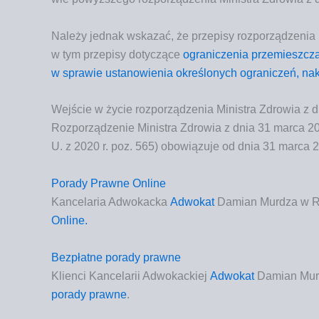
Nale­ży jed­nak wska­zać, że prze­pi­sy roz­po­rzą­dze­nia 
w tym prze­pi­sy doty­czą­ce
ogra­ni­cze­nia prze­miesz­cz
w spra­wie usta­no­wie­nia okre­ślo­nych ogra­ni­czeń, na
Wejście w życie rozporządzenia Ministra Zdrowia z d
Roz­po­rzą­dze­nie Mini­stra Zdro­wia z dnia 31 mar­ca 2020
U. z 2020 r. poz. 565) obo­wią­zu­je od dnia 31 mar­ca 2
Porady Prawne Online
Kan­ce­la­ria Adwo­kac­ka
Adwo­kat
Damian Mur­dza w Rz
Online.
Bezpłatne porady prawne
Klien­ci
Kan­ce­la­rii Adwo­kac­kiej
Adwo­kat
Damian Mur­
pora­dy praw­ne
.