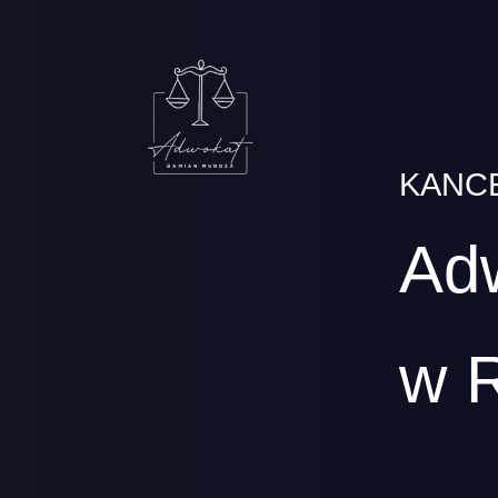
KANC
Ad
w 