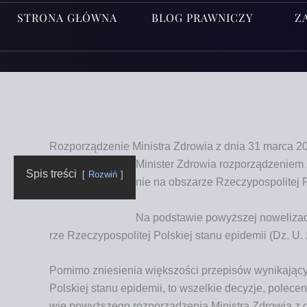
STRONA GŁÓWNA
BLOG PRAWNICZY
Z
Rozporządzenie Ministra Zdrowia z dnia 31 marca 20
Mini­ster Zdro­wia roz­po­rzą­dze­niem
Spis tre­ści
Roz­wiń
nie na obsza­rze Rze­czy­po­spo­li­tej 
Na pod­sta­wie powyż­szej nowe­li­za­c
rze Rze­czy­po­spo­li­tej Pol­skiej sta­nu epi­de­mii (Dz. U
Pomi­mo znie­sie­nia więk­szo­ści prze­pi­sów wyni­ka­ją­c
Pol­skiej sta­nu epi­de­mii, to wszel­kie decy­zje, pole­c
wie powyż­sze­go roz­po­rzą­dze­nia Mini­stra Zdro­wia 