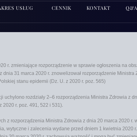
AKRES USŁUG
CENNIK
KONTAKT
Q&
20 r. zmieniające rozporządzenie w sprawie ogłoszenia na obsz
 z dnia 31 mar­ca 2020 r. zno­we­li­zo­wał
roz­po­rzą­dze­nie Mini­str
Pol­skiej sta­nu epi­de­mii (Dz. U. z 2020 r. poz. 565)
ji uchy­lo­no roz­dzia­ły 2–6 roz­po­rzą­dze­nia Mini­stra Zdro­wia z
. z 2020 r. poz. 491, 522 i 531).
ych z roz­po­rzą­dze­nia Mini­stra Zdro­wia z dnia 20 mar­ca 2020 r. w
e­nia, wytycz­ne i zale­ce­nia wyda­ne przed dniem 1 kwiet­nia 2020 r
z dnia 20 mar­ca 2020 r. zacho­wu­ją waż­ność i mogą być zmie­nia