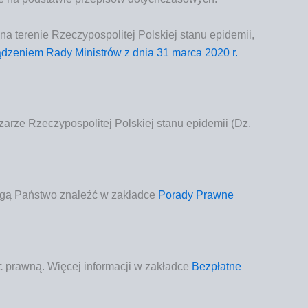
tere­nie Rze­czy­po­spo­li­tej Pol­skiej sta­nu epi­de­mii,
zą­dze­niem Rady Mini­strów z dnia 31 mar­ca 2020 r.
rze Rze­czy­po­spo­li­tej Pol­skiej sta­nu epi­de­mii (Dz.
mogą Pań­stwo zna­leźć w zakład­ce
Pora­dy Praw­ne
c praw­ną
. Wię­cej infor­ma­cji w zakład­ce
Bez­płat­ne