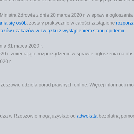
Mini­stra Zdro­wia z dnia 20 mar­ca 2020 r. w spra­wie ogło­sze­nia na 
a­nia się osób
, zosta­ły prak­tycz­nie w cało­ści zastą­pio­ne
roz­po­r
ka­zów i zaka­zów w związ­ku z wystą­pie­niem sta­nu epi­de­mii
.
nia 31 marca 2020 r.
 r. zmie­nia­ją­ce roz­po­rzą­dze­nie w spra­wie ogło­sze­nia na obsza­
020 r.
e­szo­wie
udzie­la
porad praw­nych onli­ne.
Wię­cej infor­ma­cji 
dza w Rze­szo­wie
mogą uzy­skać od
adwo­ka­ta
bez­płat­ną pomo