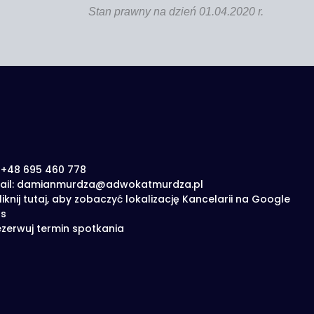
Stan praw­ny na dzień 01.04.2020 r.
: +48 695 460 778
ail: damianmurdza@adwokatmurdza.pl
liknij tutaj, aby zobaczyć lokalizację Kancelarii na Google
s
zerwuj termin spotkania