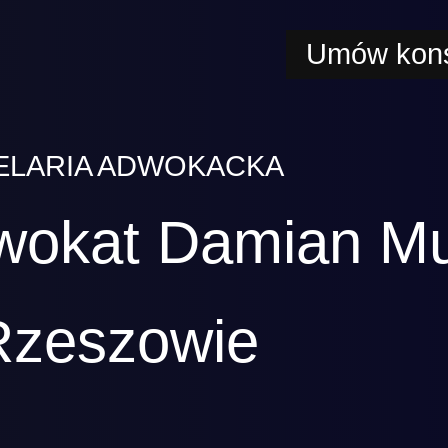
Umów kons
ELARIA ADWOKACKA
wokat Damian M
Rzeszowie