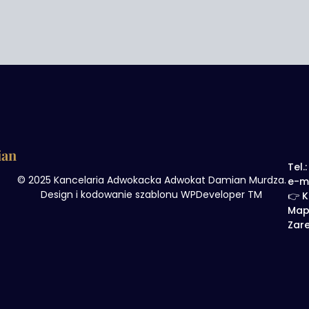
ian
Tel.
© 2025 Kancelaria Adwokacka Adwokat Damian Murdza.
e-m
Design i kodowanie szablonu WPDeveloper TM
👉 K
Map
Zare