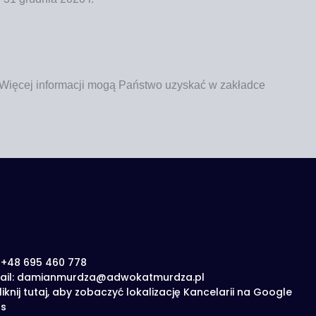
 Wię­cej infor­ma­cji mogą Pań­stwo uzy­skać w zakład­ce
: +48 695 460 778
ail: damianmurdza@adwokatmurdza.pl
liknij tutaj, aby zobaczyć lokalizację Kancelarii na Google
s