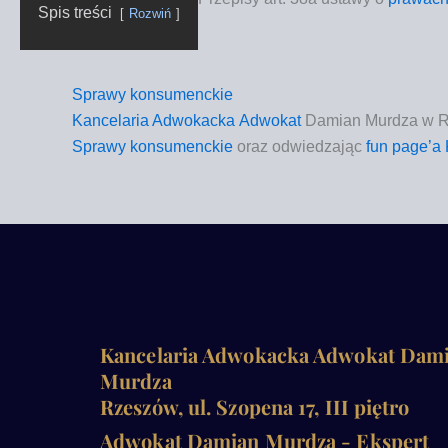
Spis tre­ści
Roz­wiń
Sprawy konsumenckie
Kan­ce­la­ria Adwo­kac­ka
Adwo­kat
Damian Mur­dza w R
Spra­wy kon­su­menc­kie
oraz odwie­dza­jąc
fun page­’a
Kancelaria Adwokacka Adwokat Dam
Murdza
Rzeszów, ul. Szopena 17, III piętro
Adwokat Damian Murdza - Ekspert