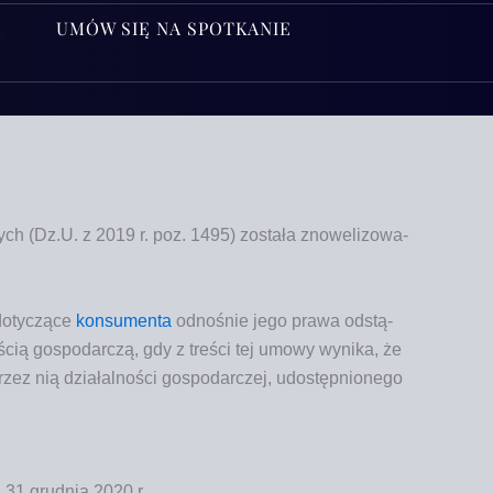
A
UMÓW SIĘ NA SPOTKANIE
nych (Dz.U. z 2019 r. poz. 1495) zosta­ła zno­we­li­zo­wa­
doty­czą­ce
kon­su­men­ta
odno­śnie jego pra­wa odstą­
o­ścią gospo­dar­czą, gdy z tre­ści tej umo­wy wyni­ka, że
zez nią dzia­łal­no­ści gospo­dar­czej, udo­stęp­nio­ne­go
 31 grud­nia 2020 r.