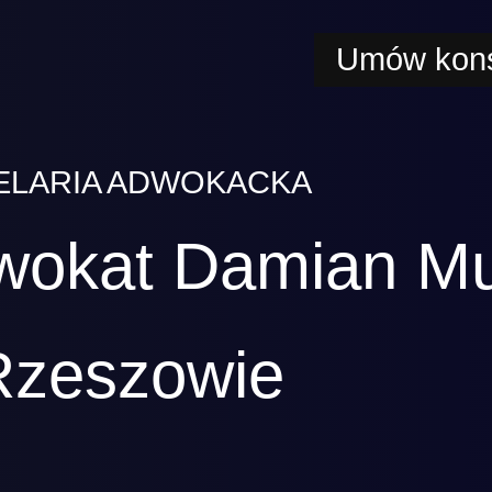
Umów kons
ELARIA ADWOKACKA
wokat Damian M
Rzeszowie