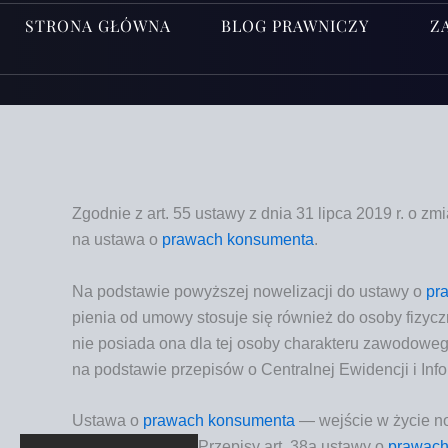
STRONA GŁÓWNA
BLOG PRAWNICZY
Z
Zgod­nie z art. 55 usta­wy z dnia 31 lip­ca 2019 r. o zmia
na usta­wa o
pra­wach kon­su­men­ta
.
Na pod­sta­wie powyż­szej nowe­li­za­cji do usta­wy o
pra
pie­nia od umo­wy sto­su­je się rów­nież do oso­by fizycz­
nie posia­da ona dla tej oso­by cha­rak­te­ru zawo­do­we­go
na pod­sta­wie prze­pi­sów o Cen­tral­nej Ewi­den­cji i Inf
Ustawa o
prawach konsumenta
— wejście w życie no
Prze­pi­sy art. 38a usta­wy o
pra­wach