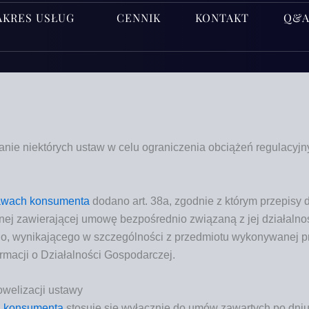
AKRES USŁUG
CENNIK
KONTAKT
Q&
­nie nie­któ­rych ustaw w celu ogra­ni­cze­nia obcią­żeń regu­la­cyj­
­wach kon­su­men­ta
doda­no art. 38a, zgod­nie z któ­rym prze­pi­sy 
nej zawie­ra­ją­cej umo­wę bez­po­śred­nio zwią­za­ną z jej dzia­łal­n
, wyni­ka­ją­ce­go w szcze­gól­no­ści z przed­mio­tu wyko­ny­wa­nej pr
or­ma­cji o Dzia­łal­no­ści Gospodarczej.
welizacji
ustawy
 kon­su­men­ta
sto­su­je się wyłącz­nie do umów zawar­tych po dniu