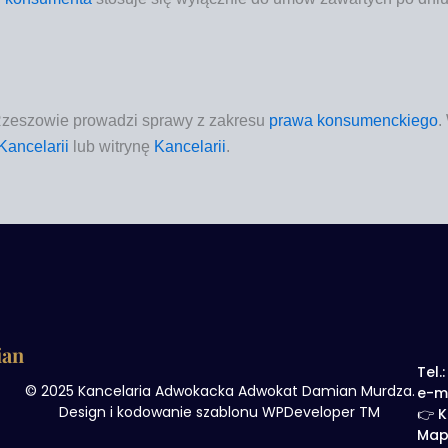
ze­szo­wie
pro­wa­dzi spra­wy z zakre­su
pra­wa kon­su­menc­kie­go
.
Kan­ce­la­rii
lub witry­nę
Kan­ce­la­rii
.
ian
Tel.
© 2025 Kancelaria Adwokacka Adwokat Damian Murdza.
e-m
Design i kodowanie szablonu WPDeveloper TM
👉 K
Map