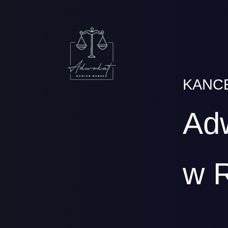
KANC
Ad
w 