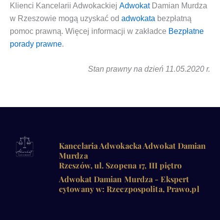
Klien­ci
Kan­ce­la­rii Adwo­kac­kiej
Adwo­kat
Damian Mur­dza
w Rze­szo­wie
mogą uzy­skać od
adwo­ka­ta
bez­płat­ną
pomoc praw­ną
. Wię­cej infor­ma­cji w zakład­ce
Bez­płat­ne
pora­dy praw­ne
.
Stan praw­ny na dzień 11.05.2020 r.
Kancelaria Adwokacka Adwokat Damian
Murdza
Rzeszów, ul. Szopena 17, III piętro
Adwokat Damian Murdza - Ekspert
cytowany w: Rzeczpospolita, Prawo.pl