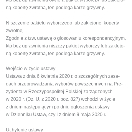
ną koper­tę zwrot­ną, ten pod­le­ga karze grzywny.
Niszczenie pakietu wyborczego lub zaklejonej koperty
zwrotnej
Zgod­nie z tzw.
usta­wą o gło­so­wa­niu kore­spon­den­cyj­nym
,
kto bez upraw­nie­nia nisz­czy pakiet wybor­czy lub zakle­jo­
ną koper­tę zwrot­ną, ten pod­le­ga karze grzywny.
Wejście w życie ustawy
Usta­wa z dnia 6 kwiet­nia 2020 r. o szcze­gól­nych zasa­
dach prze­pro­wa­dza­nia wybo­rów powszech­nych na Pre­
zy­den­ta w Rze­czy­po­spo­li­tej Pol­skiej zarzą­dzo­nych
w 2020 r. (Dz. U. z 2020 r. poz. 827)
wcho­dzi w życie
z dniem nastę­pu­ją­cym po dniu ogło­sze­nia usta­wy
w Dzien­ni­ku Ustaw, czy­li z dniem 9 maja 2020 r.
Uchylenie ustawy