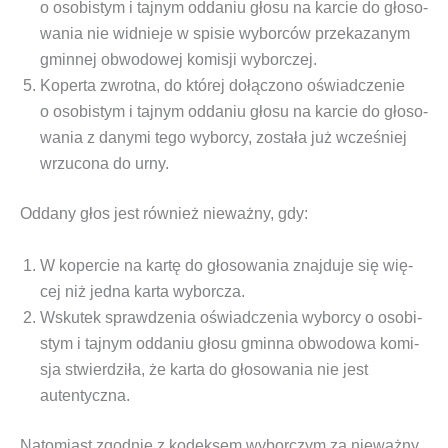
o oso­bi­stym i taj­nym odda­niu gło­su na kar­cie do gło­so­
wa­nia nie wid­nie­je w spi­sie wybor­ców prze­ka­za­nym
gmin­nej obwo­do­wej komi­sji wyborczej.
Koper­ta zwrot­na, do któ­rej dołą­czo­no oświad­cze­nie
o oso­bi­stym i taj­nym odda­niu gło­su na kar­cie do gło­so­
wa­nia z dany­mi tego wybor­cy, zosta­ła już wcze­śniej
wrzu­co­na do urny.
Odda­ny głos jest rów­nież nie­waż­ny, gdy:
W koper­cie na kar­tę do gło­so­wa­nia znaj­du­je się wię­
cej niż jed­na kar­ta wyborcza.
Wsku­tek spraw­dze­nia oświad­cze­nia wybor­cy o oso­bi­
stym i taj­nym odda­niu gło­su gmin­na obwo­do­wa komi­
sja stwier­dzi­ła, że kar­ta do gło­so­wa­nia nie jest
autentyczna.
Nato­miast zgod­nie z kodek­sem wybor­czym za nie­waż­ny