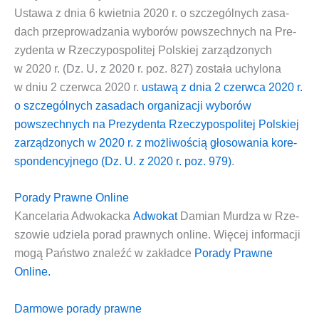
Usta­wa z dnia 6 kwiet­nia 2020 r. o szcze­gól­nych zasa­
dach prze­pro­wa­dza­nia wybo­rów powszech­nych na Pre­
zy­den­ta w Rze­czy­po­spo­li­tej Pol­skiej zarzą­dzo­nych
w 2020 r. (Dz. U. z 2020 r. poz. 827)
zosta­ła uchy­lo­na
w dniu 2 czerw­ca 2020 r.
usta­wą z dnia 2 czerw­ca 2020 r.
o szcze­gól­nych zasa­dach orga­ni­za­cji wybo­rów
powszech­nych na Pre­zy­den­ta Rze­czy­po­spo­li­tej Pol­skiej
zarzą­dzo­nych w 2020 r. z moż­li­wo­ścią gło­so­wa­nia kore­
spon­den­cyj­ne­go (Dz. U. z 2020 r. poz. 979)
.
Porady Prawne Online
Kan­ce­la­ria Adwo­kac­ka
Adwo­kat
Damian Mur­dza w Rze­
szo­wie
udzie­la
porad praw­nych onli­ne.
Wię­cej infor­ma­cji
mogą Pań­stwo zna­leźć w zakład­ce
Pora­dy Praw­ne
Online.
Darmowe porady prawne