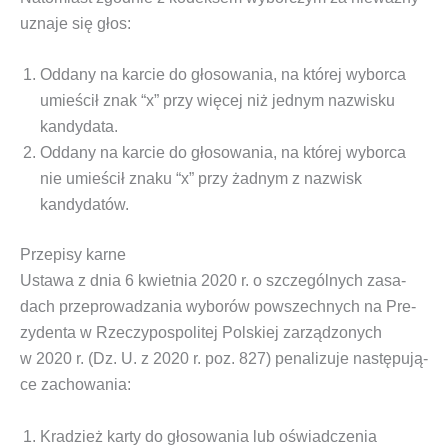
uzna­je się głos:
Odda­ny na kar­cie do gło­so­wa­nia, na któ­rej wybor­ca
umie­ścił znak “x” przy wię­cej niż jed­nym nazwi­sku
kandydata.
Odda­ny na kar­cie do gło­so­wa­nia, na któ­rej wybor­ca
nie umie­ścił zna­ku “x” przy żad­nym z nazwisk
kandydatów.
Przepisy karne
Usta­wa z dnia 6 kwiet­nia 2020 r. o szcze­gól­nych zasa­
dach prze­pro­wa­dza­nia wybo­rów powszech­nych na Pre­
zy­den­ta w Rze­czy­po­spo­li­tej Pol­skiej zarzą­dzo­nych
w 2020 r. (Dz. U. z 2020 r. poz. 827)
pena­li­zu­je nastę­pu­ją­
ce zachowania:
Kra­dzież kar­ty do gło­so­wa­nia lub oświad­cze­nia