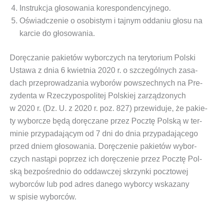
Instruk­cja gło­so­wa­nia korespondencyjnego.
Oświad­cze­nie o oso­bi­stym i taj­nym odda­niu gło­su na
kar­cie do głosowania.
Doręczanie pakietów wyborczych
na terytorium Polski
Usta­wa z dnia 6 kwiet­nia 2020 r. o szcze­gól­nych zasa­
dach prze­pro­wa­dza­nia wybo­rów powszech­nych na Pre­
zy­den­ta w Rze­czy­po­spo­li­tej Pol­skiej zarzą­dzo­nych
w 2020 r. (Dz. U. z 2020 r. poz. 827)
prze­wi­du­je, że pakie­
ty wybor­cze będą dorę­cza­ne przez Pocz­tę Pol­ską w ter­
mi­nie przy­pa­da­ją­cym od 7 dni do dnia przy­pa­da­ją­ce­go
przed dniem gło­so­wa­nia. Dorę­cze­nie pakie­tów wybor­
czych nastą­pi poprzez ich dorę­cze­nie przez Pocz­tę Pol­
ską bez­po­śred­nio do oddaw­czej skrzyn­ki pocz­to­wej
wybor­ców lub pod adres dane­go wybor­cy wska­za­ny
w spi­sie wyborców.