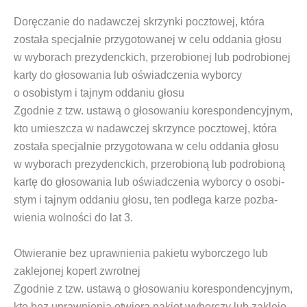
Doręczanie do nadawczej skrzynki pocztowej, która
została specjalnie przygotowanej w celu oddania głosu
w wyborach prezydenckich, przerobionej lub podrobionej
karty do głosowania lub oświadczenia wyborcy
o osobistym i tajnym oddaniu głosu
Zgod­nie z tzw.
usta­wą o gło­so­wa­niu kore­spon­den­cyj­nym
,
kto umiesz­cza w nadaw­czej skrzyn­ce pocz­to­wej, któ­ra
zosta­ła spe­cjal­nie przy­go­to­wa­na w celu odda­nia gło­su
w wybo­rach pre­zy­denc­kich, prze­ro­bio­ną lub pod­ro­bio­ną
kar­tę do gło­so­wa­nia lub oświad­cze­nia wybor­cy o oso­bi­
stym i taj­nym odda­niu gło­su, ten pod­le­ga karze pozba­
wie­nia wol­no­ści do lat 3.
Otwieranie bez uprawnienia pakietu wyborczego lub
zaklejonej kopert zwrotnej
Zgod­nie z tzw.
usta­wą o gło­so­wa­niu kore­spon­den­cyj­nym
,
kto bez upraw­nie­nia otwie­ra pakiet wybor­czy lub zakle­jo­