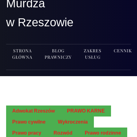
Murdza
w Rzeszowie
STRONA
BLOG
ZAKRES
CENNIK
GŁÓWNA
PRAWNICZY
USŁUG
Adwo­kat Rzeszów
PRAWO KARNE
Pra­wo cywilne
Wykro­cze­nia
Pra­wo pracy
Roz­wód
Pra­wo rodzinne