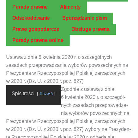
Pora­dy prawne
Ali­men­ty
Odszko­do­wa­nie
Spo­rzą­dza­nie pism
Pra­wo gospodarcze
Obsłu­ga prawna
Pora­dy praw­ne online
Ustawa z dnia 6 kwietnia 2020 r. o szczególnych
zasadach przeprowadzania wyborów powszechnych na
Prezydenta w Rzeczypospolitej Polskiej zarządzonych
w 2020 r. (Dz. U. z 2020 r. poz. 827)
Zgod­nie z
usta­wą z dnia
Spis tre­ści
Roz­wiń
6 kwiet­nia 2020 r. o szcze­gól­
nych zasa­dach prze­pro­wa­dza­
nia wybo­rów powszech­nych na
Pre­zy­den­ta w Rze­czy­po­spo­li­tej Pol­skiej zarzą­dzo­nych
w 2020 r. (Dz. U. z 2020 r. poz. 827)
wybo­ry na Pre­zy­den­
ta Rze­czy­po­spo­li­tej Pol­skiej w 2020 r. odbę­dą się