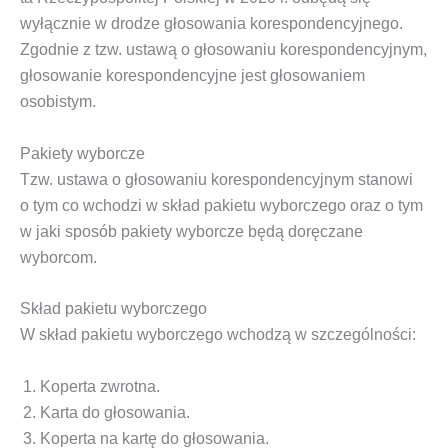
wyłącz­nie w dro­dze
gło­so­wa­nia kore­spon­den­cyj­ne­go
.
Zgod­nie z tzw.
usta­wą o gło­so­wa­niu kore­spon­den­cyj­nym
,
gło­so­wa­nie kore­spon­den­cyj­ne jest gło­so­wa­niem
osobistym.
Pakiety wyborcze
Tzw.
usta­wa o gło­so­wa­niu kore­spon­den­cyj­nym
sta­no­wi
o tym co wcho­dzi w skład pakie­tu wybor­cze­go oraz o tym
w jaki spo­sób pakie­ty wybor­cze będą dorę­cza­ne
wyborcom.
Skład pakietu wyborczego
W skład pakie­tu wybor­cze­go wcho­dzą w szczególności:
Koper­ta zwrotna.
Kar­ta do głosowania.
Koper­ta na kar­tę do głosowania.