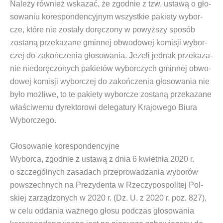
Nale­ży rów­nież wska­zać, że zgod­nie z tzw.
usta­wą o gło­
so­wa­niu kore­spon­den­cyj­nym
wszyst­kie pakie­ty wybor­
cze, któ­re nie zosta­ły dorę­czo­ny w powyż­szy spo­sób
zosta­ną prze­ka­za­ne gmin­nej obwo­do­wej komi­sji wybor­
czej do zakoń­cze­nia gło­so­wa­nia. Jeże­li jed­nak prze­ka­za­
nie nie­do­rę­czo­nych pakie­tów wybor­czych gmin­nej obwo­
do­wej komi­sji wybor­czej do zakoń­cze­nia gło­so­wa­nia nie
było moż­li­we, to te pakie­ty wybor­cze zosta­ną prze­ka­za­ne
wła­ści­we­mu dyrek­to­ro­wi dele­ga­tu­ry Kra­jo­we­go Biu­ra
Wyborczego.
Głosowanie korespondencyjne
Wybor­ca, zgod­nie z
usta­wą z dnia 6 kwiet­nia 2020 r.
o szcze­gól­nych zasa­dach prze­pro­wa­dza­nia wybo­rów
powszech­nych na Pre­zy­den­ta w Rze­czy­po­spo­li­tej Pol­
skiej zarzą­dzo­nych w 2020 r. (Dz. U. z 2020 r. poz. 827)
,
w celu odda­nia waż­ne­go gło­su pod­czas gło­so­wa­nia