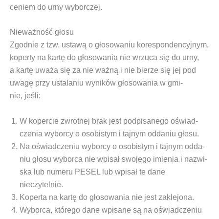
ce­niem do urny wyborczej.
Nieważność głosu
Zgod­nie z tzw.
usta­wą o gło­so­wa­niu kore­spon­den­cyj­nym
,
koper­ty na kar­tę do gło­so­wa­nia nie wrzu­ca się do urny,
a kar­tę uwa­ża się za nie waż­ną i nie bie­rze się jej pod
uwa­gę przy usta­la­niu wyni­ków gło­so­wa­nia w gmi­
nie, jeśli:
W koper­cie zwrot­nej brak jest pod­pi­sa­ne­go oświad­
cze­nia wybor­cy o oso­bi­stym i taj­nym odda­niu głosu.
Na oświad­cze­niu wybor­cy o oso­bi­stym i taj­nym odda­
niu gło­su wybor­ca nie wpi­sał swo­je­go imie­nia i nazwi­
ska lub nume­ru PESEL lub wpi­sał te dane
nieczytelnie.
Koper­ta na kar­tę do gło­so­wa­nia nie jest zaklejona.
Wybor­ca, któ­re­go dane wpi­sa­ne są na oświad­cze­niu