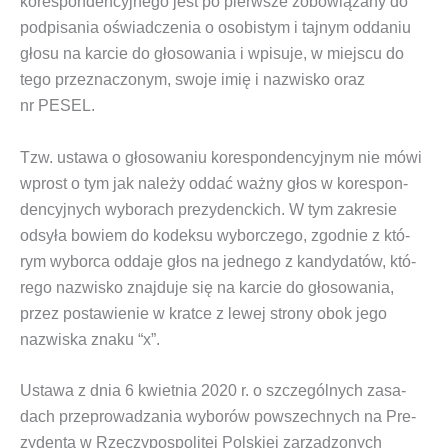
kore­spon­den­cyj­ne­go jest po pierw­sze zobo­wią­za­ny do
pod­pi­sa­nia oświad­cze­nia o oso­bi­stym i taj­nym odda­niu
gło­su na kar­cie do gło­so­wa­nia i wpi­su­je, w miej­scu do
tego prze­zna­czo­nym, swo­je imię i nazwi­sko oraz
nr PESEL.
Tzw.
usta­wa o gło­so­wa­niu kore­spon­den­cyj­nym
nie mówi
wprost o tym jak nale­ży oddać waż­ny głos w
kore­spon­
den­cyj­nych wybo­rach pre­zy­denc­kich
. W tym zakre­sie
odsy­ła bowiem do kodek­su wybor­cze­go, zgod­nie z któ­
rym wybor­ca odda­je głos na jed­ne­go z kan­dy­da­tów, któ­
re­go nazwi­sko znaj­du­je się na kar­cie do gło­so­wa­nia,
przez posta­wie­nie w krat­ce z lewej stro­ny obok jego
nazwi­ska zna­ku “x”.
Usta­wa z dnia 6 kwiet­nia 2020 r. o szcze­gól­nych zasa­
dach prze­pro­wa­dza­nia wybo­rów powszech­nych na Pre­
zy­den­ta w Rze­czy­po­spo­li­tej Pol­skiej zarzą­dzo­nych