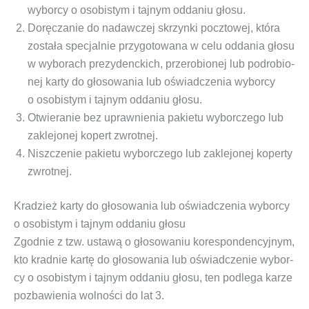
wybor­cy o oso­bi­stym i taj­nym odda­niu głosu.
Dorę­cza­nie do nadaw­czej skrzyn­ki pocz­to­wej, któ­ra
zosta­ła spe­cjal­nie przy­go­to­wa­na w celu odda­nia gło­su
w wybo­rach pre­zy­denc­kich, prze­ro­bio­nej lub pod­ro­bio­
nej kar­ty do gło­so­wa­nia lub oświad­cze­nia wybor­cy
o oso­bi­stym i taj­nym odda­niu głosu.
Otwie­ra­nie bez upraw­nie­nia pakie­tu wybor­cze­go lub
zakle­jo­nej kopert zwrotnej.
Nisz­cze­nie pakie­tu wybor­cze­go lub zakle­jo­nej koper­ty
zwrotnej.
Kradzież karty do głosowania lub oświadczenia wyborcy
o osobistym i tajnym oddaniu głosu
Zgod­nie z tzw.
usta­wą o gło­so­wa­niu kore­spon­den­cyj­nym
,
kto krad­nie kar­tę do gło­so­wa­nia lub oświad­cze­nie wybor­
cy o oso­bi­stym i taj­nym odda­niu gło­su, ten pod­le­ga karze
pozba­wie­nia wol­no­ści do lat 3.