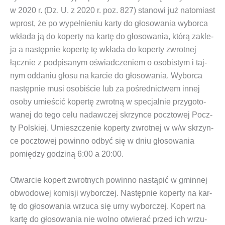
w 2020 r. (Dz. U. z 2020 r. poz. 827)
sta­no­wi już nato­miast
wprost, że po wypeł­nie­niu kar­ty do gło­so­wa­nia wybor­ca
wkła­da ją do koper­ty na kar­tę do gło­so­wa­nia, któ­rą zakle­
ja a następ­nie koper­tę tę wkła­da do koper­ty zwrot­nej
łącz­nie z pod­pi­sa­nym oświad­cze­niem o oso­bi­stym i taj­
nym odda­niu gło­su na kar­cie do gło­so­wa­nia. Wybor­ca
następ­nie musi oso­bi­ście lub za pośred­nic­twem innej
oso­by umie­ścić koper­tę zwrot­ną w spe­cjal­nie przy­go­to­
wa­nej do tego celu nadaw­czej skrzyn­ce pocz­to­wej Pocz­
ty Pol­skiej. Umiesz­cze­nie koper­ty zwrot­nej w w/w skrzyn­
ce pocz­to­wej powin­no odbyć się w dniu gło­so­wa­nia
pomię­dzy godzi­ną 6:00 a 20:00.
Otwar­cie kopert zwrot­nych powin­no nastą­pić w gmin­nej
obwo­do­wej komi­sji wybor­czej. Następ­nie koper­ty na kar­
tę do gło­so­wa­nia wrzu­ca się urny wybor­czej. Kopert na
kar­tę do gło­so­wa­nia nie wol­no otwie­rać przed ich wrzu­