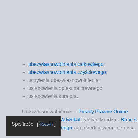
ubez­wła­sno­wol­nie­nia cał­ko­wi­te­go
;
ubez­wła­sno­wol­nie­nia czę­ścio­we­go
;
uchy­le­nia ubezwłasnowolnienia;
usta­no­wie­nia opie­ku­na prawnego;
usta­no­wie­nia kuratora.
Ubezwłasnowolnienie
—
Porady Prawne Online
Adwo­kat
Damian Mur­dza z
Kan­ce­l
Spis tre­ści
Roz­wiń
ne­go
za pośred­nic­twem Internetu.