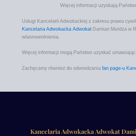
Wię­cej infor­ma­cji uzy­ska­ją Pań­s
Usługi Kancelarii Adwokackiej z zakresu prawa cywi
Kan­ce­la­ria Adwo­kac­ka
Adwo­kat
Damian Mur­dza w Rz
wła­sno­wol­nie­nia
.
Wię­cej infor­ma­cji
mogą Pań­stwo uzy­skać uma­wia­jąc
Zachę­ca­my rów­nież do odwie­dza­nia
fan page‑u
Kan­c
Kancelaria Adwokacka Adwokat Dam