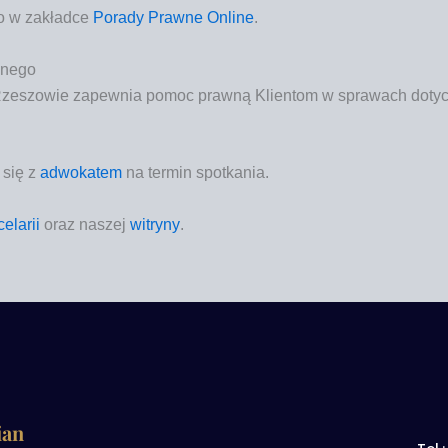
two w zakład­ce
Pora­dy Praw­ne Onli­ne
.
lnego
e­szo­wie zapew­nia
pomoc praw­ną
Klien­tom w spra­wach doty­
 się z
adwo­ka­tem
na ter­min spotkania.
e­la­rii
oraz naszej
witry­ny
.
ian