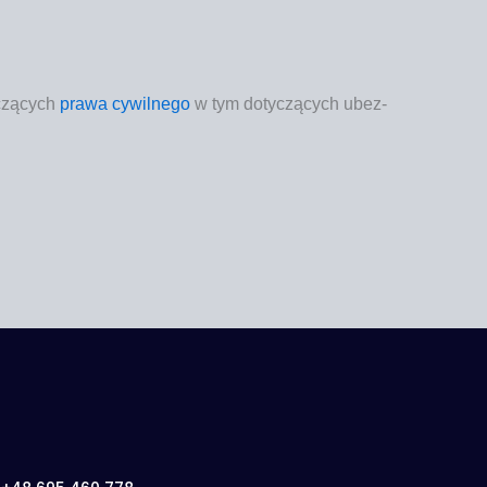
czą­cych
pra­wa cywil­ne­go
w tym doty­czą­cych
ubez­