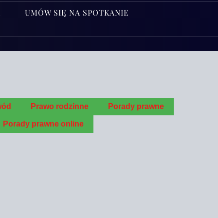
A
UMÓW SIĘ NA SPOTKANIE
wód
Pra­wo rodzinne
Pora­dy prawne
Pora­dy praw­ne online