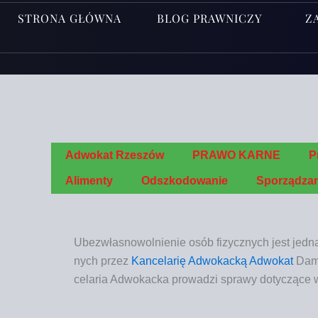
STRONA GŁÓWNA
BLOG PRAWNICZY
Z
Adwo­kat Rzeszów
PRAWO KARNE
P
Ali­men­ty
Odszko­do­wa­nie
Spo­rzą­dza­
Ubez­wła­sno­wol­nie­nie osób fizycz­nych
jest jed­n
nych przez
Kan­ce­la­rię Adwo­kac­ką
Adwo­kat
Dami
ce­la­ria Adwo­kac­ka
pro­wa­dzi spra­wy doty­czą­ce