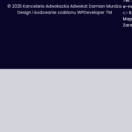
Tel.
© 2025 Kancelaria Adwokacka Adwokat Damian Murdza.
e-m
Design i kodowanie szablonu WPDeveloper TM
👉 K
Map
Zare