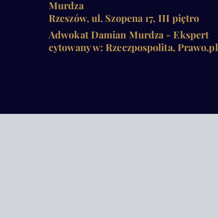
Murdza
Rzeszów, ul. Szopena 17, III piętro
Adwokat Damian Murdza - Ekspert
cytowany w: Rzeczpospolita, Prawo.pl