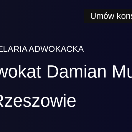
Umów kons
ELARIA ADWOKACKA
wokat Damian M
Rzeszowie