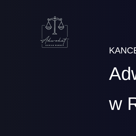
KANC
Ad
w 