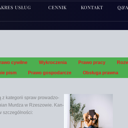
AKRES USŁUG
CENNIK
KONTAKT
Q&
ra­wo cywilne
Wykro­cze­nia
Pra­wo pracy
Roz­
nie pism
Pra­wo gospodarcze
Obsłu­ga prawna
ą z kate­go­rii spraw pro­wa­dzo­
an Mur­dza w Rze­szo­wie
.
Kan­
 w szczególności: