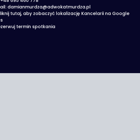
: +48 695 460 778
ail: damianmurdza@adwokatmurdza.pl
liknij tutaj, aby zobaczyć lokalizację Kancelarii na Google
s
zerwuj termin spotkania