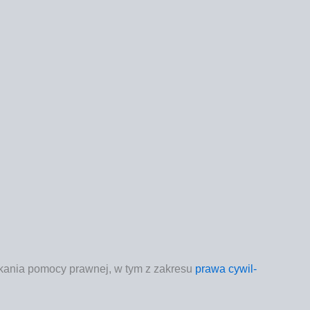
ska­nia
pomo­cy praw­nej
, w tym z zakre­su
pra­wa cywil­