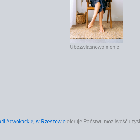
Ubez­wła­sno­wol­nie­nie
a­rii Adwo­kac­kiej w Rze­szo­wie
ofe­ru­je Pań­stwu moż­li­wość uzy­