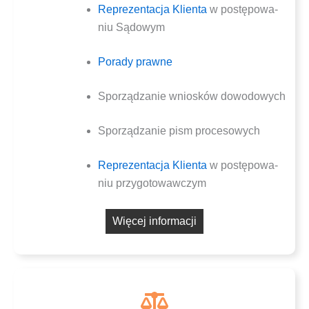
Repre­zen­ta­cja Klien­ta
w postę­po­wa­
niu Sądowym
Pora­dy prawne
Spo­rzą­dza­nie wnio­sków dowodowych
Spo­rzą­dza­nie pism procesowych
Repre­zen­ta­cja Klien­ta
w postę­po­wa­
niu przygotowawczym
Wię­cej informacji