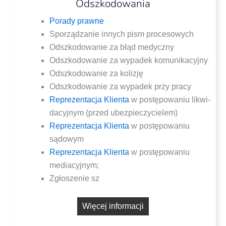
Odszkodowania
Pora­dy prawne
Spo­rzą­dza­nie innych pism procesowych
Odszko­do­wa­nie za błąd medyczny
Odszko­do­wa­nie za wypa­dek komunikacyjny
Odszko­do­wa­nie za kolizję
Odszko­do­wa­nie za wypa­dek przy pracy
Repre­zen­ta­cja Klien­ta
w postę­po­wa­niu likwi­
da­cyj­nym (przed ubezpieczycielem)
Repre­zen­ta­cja Klien­ta
w postę­po­wa­niu
sądowym
Repre­zen­ta­cja Klien­ta
w postę­po­wa­niu
mediacyjnym;
Zgło­sze­nie sz
Wię­cej informacji