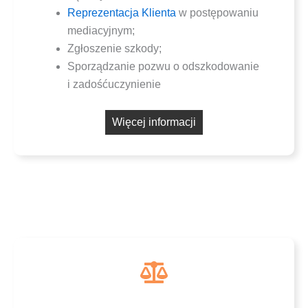
Repre­zen­ta­cja Klien­ta
w postę­po­wa­niu
mediacyjnym;
Zgło­sze­nie szkody;
Spo­rzą­dza­nie pozwu o odszko­do­wa­nie
i zadośćuczynienie
Wię­cej informacji