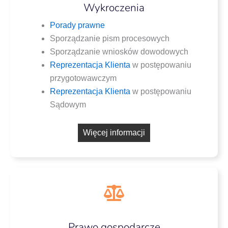
Wykroczenia
Pora­dy prawne
Spo­rzą­dza­nie pism procesowych
Spo­rzą­dza­nie wnio­sków dowodowych
Repre­zen­ta­cja Klien­ta
w postę­po­wa­niu
przygotowawczym
Repre­zen­ta­cja Klien­ta
w postę­po­wa­niu
Sądowym
Wię­cej informacji
Prawo gospodarcze