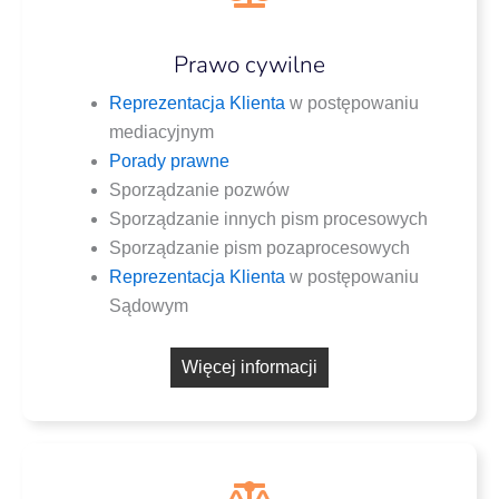
Prawo cywilne
Repre­zen­ta­cja Klien­ta
w postę­po­wa­niu
mediacyjnym
Pora­dy prawne
Spo­rzą­dza­nie pozwów
Spo­rzą­dza­nie innych pism procesowych
Spo­rzą­dza­nie pism pozaprocesowych
Repre­zen­ta­cja Klien­ta
w postę­po­wa­niu
Sądowym
Wię­cej informacji