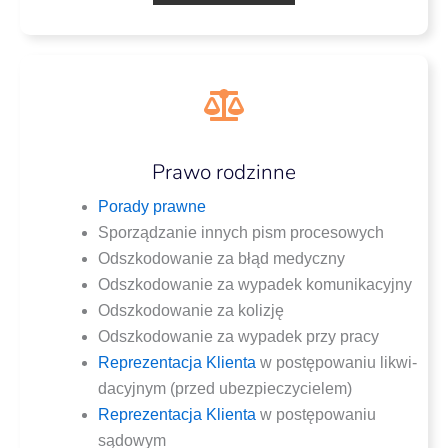
Prawo rodzinne
Pora­dy prawne
Spo­rzą­dza­nie innych pism procesowych
Odszko­do­wa­nie za błąd medyczny
Odszko­do­wa­nie za wypa­dek komunikacyjny
Odszko­do­wa­nie za kolizję
Odszko­do­wa­nie za wypa­dek przy pracy
Repre­zen­ta­cja Klien­ta
w postę­po­wa­niu likwi­
da­cyj­nym (przed ubezpieczycielem)
Repre­zen­ta­cja Klien­ta
w postę­po­wa­niu
sądowym