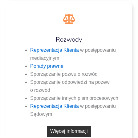
Rozwody
Repre­zen­ta­cja Klien­ta
w postę­po­wa­niu
mediacyjnym
Pora­dy prawne
Spo­rzą­dza­nie pozwu o rozwód
Spo­rzą­dza­nie odpo­wie­dzi na pozew
o rozwód
Spo­rzą­dza­nie innych pism procesowych
Repre­zen­ta­cja Klien­ta
w postę­po­wa­niu
Sądowym
Wię­cej informacji