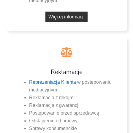
mediacyjnym
Wię­cej informacji
Reklamacje
Repre­zen­ta­cja Klien­ta
w postę­po­wa­niu
mediacyjnym
Rekla­ma­cja z rękojmi
Rekla­ma­cja z gwarancji
Postę­po­wa­nie przed sprzedawcą
Odstą­pie­nie od umowy
Spra­wy konsumenckie