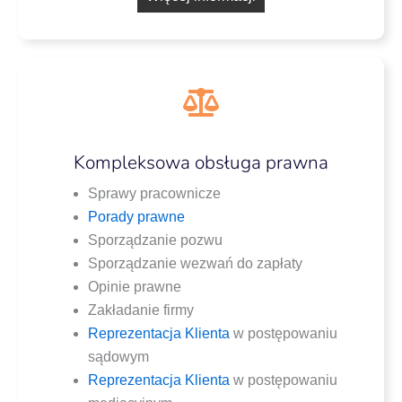
Kompleksowa obsługa prawna
Spra­wy pracownicze
Pora­dy prawne
Spo­rzą­dza­nie pozwu
Spo­rzą­dza­nie wezwań do zapłaty
Opi­nie prawne
Zakła­da­nie firmy
Repre­zen­ta­cja Klien­ta
w postę­po­wa­niu
sądowym
Repre­zen­ta­cja Klien­ta
w postę­po­wa­niu