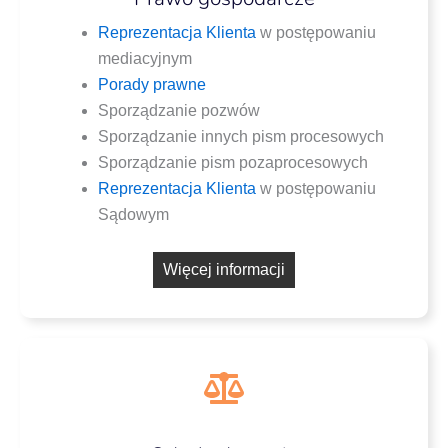
Repre­zen­ta­cja Klien­ta
w postę­po­wa­niu
mediacyjnym
Pora­dy prawne
Spo­rzą­dza­nie pozwów
Spo­rzą­dza­nie innych pism procesowych
Spo­rzą­dza­nie pism pozaprocesowych
Repre­zen­ta­cja Klien­ta
w postę­po­wa­niu
Sądowym
Wię­cej informacji