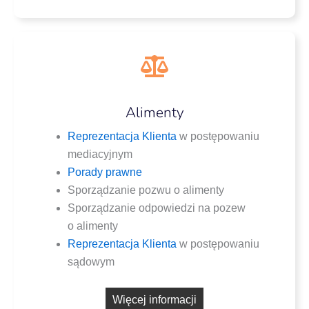
Alimenty
Repre­zen­ta­cja Klien­ta
w postę­po­wa­niu
mediacyjnym
Pora­dy prawne
Spo­rzą­dza­nie pozwu o alimenty
Spo­rzą­dza­nie odpo­wie­dzi na pozew
o alimenty
Repre­zen­ta­cja Klien­ta
w postę­po­wa­niu
sądowym
Wię­cej informacji