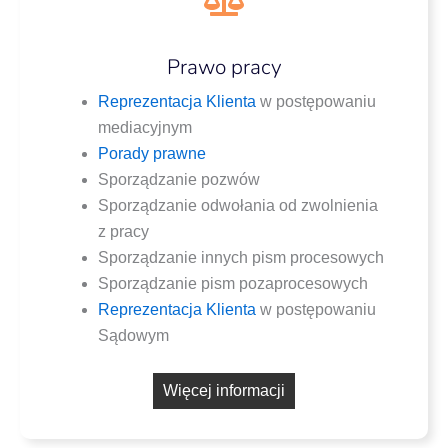
Prawo pracy
Repre­zen­ta­cja Klien­ta
w postę­po­wa­niu
mediacyjnym
Pora­dy prawne
Spo­rzą­dza­nie pozwów
Spo­rzą­dza­nie odwo­ła­nia od zwol­nie­nia
z pracy
Spo­rzą­dza­nie innych pism procesowych
Spo­rzą­dza­nie pism pozaprocesowych
Repre­zen­ta­cja Klien­ta
w postę­po­wa­niu
Sądowym
Wię­cej informacji