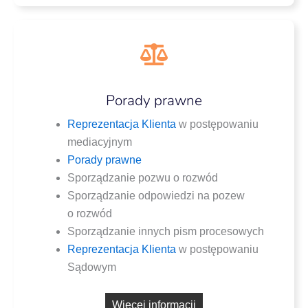
Porady prawne
Repre­zen­ta­cja Klien­ta
w postę­po­wa­niu
mediacyjnym
Pora­dy prawne
Spo­rzą­dza­nie pozwu o rozwód
Spo­rzą­dza­nie odpo­wie­dzi na pozew
o rozwód
Spo­rzą­dza­nie innych pism procesowych
Repre­zen­ta­cja Klien­ta
w postę­po­wa­niu
Sądowym
Wię­cej informacji