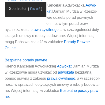
Kan­ce­la­ria Adwo­kac­ka
Adwo­
Spis tre­ści
Roz­wiń
kat
Damian Mur­dza w Rze­szo­
wie
udzie­la
porad praw­nych
onli­ne
, w tym
porad praw­
nych
z zakre­su
pra­wa cywil­ne­go
, a w szcze­gól­no­ści doty­
czą­cych
umo­wy o robo­ty budow­la­ne
. Wię­cej infor­ma­cji
mogą Pań­stwo zna­leźć w zakład­ce
Pora­dy Praw­ne
Online.
Bezpłatne porady prawne
Klien­ci
Kan­ce­la­rii Adwo­kac­kiej
Adwo­kat
Damian Mur­dza
w Rze­szo­wie
mogą uzy­skać od
adwo­ka­ta
bez­płat­ną
pomoc praw­ną
z zakre­su
pra­wa cywil­ne­go
, a w szcze­gól­
no­ści w spra­wach doty­czą­cych
umo­wy o robo­ty budow­la­
ne
. Wię­cej infor­ma­cji w zakład­ce
Bez­płat­ne pora­dy praw­
ne
.