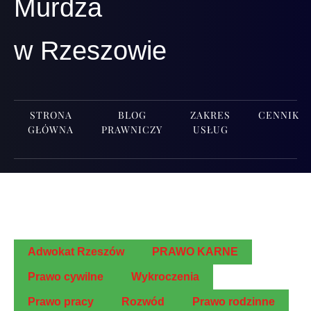
Murdza
w Rzeszowie
STRONA
BLOG
ZAKRES
CENNIK
GŁÓWNA
PRAWNICZY
USŁUG
Adwo­kat Rzeszów
PRAWO KARNE
Pra­wo cywilne
Wykro­cze­nia
Pra­wo pracy
Roz­wód
Pra­wo rodzinne