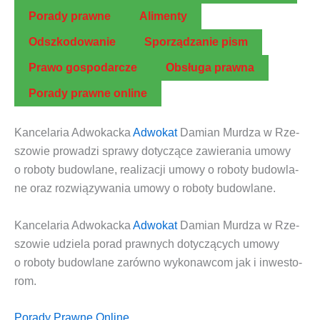
Pora­dy prawne
Ali­men­ty
Odszko­do­wa­nie
Spo­rzą­dza­nie pism
Pra­wo gospodarcze
Obsłu­ga prawna
Pora­dy praw­ne online
Kan­ce­la­ria Adwo­kac­ka
Adwo­kat
Damian Mur­dza w Rze­
szo­wie
pro­wa­dzi spra­wy doty­czą­ce zawie­ra­nia
umo­wy
o robo­ty budow­la­ne
, reali­za­cji
umo­wy o robo­ty budow­la­
ne
oraz roz­wią­zy­wa­nia
umo­wy o robo­ty budow­la­ne
.
Kan­ce­la­ria Adwo­kac­ka
Adwo­kat
Damian Mur­dza w Rze­
szo­wie
udzie­la porad praw­nych doty­czą­cych
umo­wy
o robo­ty budow­la­ne
zarów­no
wyko­naw­com
jak i
inwe­sto­
rom
.
Porady Prawne Online