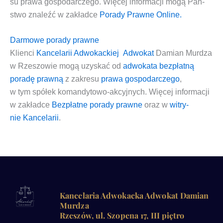
su
pra­wa gospo­dar­cze­go
. Wię­cej infor­ma­cji mogą Pań­
stwo zna­leźć w zakład­ce
Pora­dy Praw­ne Online.
Darmowe porady prawne
Klien­ci
Kan­ce­la­rii Adwo­kac­kiej
Adwo­kat
Damian Mur­dza
w Rze­szo­wie
mogą uzy­skać od
adwo­ka­ta
bez­płat­ną
pora­dę praw­ną
z zakre­su
pra­wa gospo­dar­cze­go
,
w tym
spół­ek koman­dy­to­wo-akcyj­nych
. Wię­cej infor­ma­cji
w zakład­ce
Bez­płat­ne pora­dy praw­ne
oraz w
witry­
nie
Kan­ce­la­rii
.
Kancelaria Adwokacka Adwokat Damian
Murdza
Rzeszów, ul. Szopena 17, III piętro