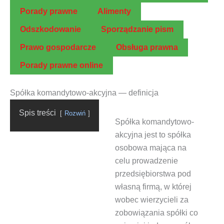
Pora­dy prawne
Ali­men­ty
Odszko­do­wa­nie
Spo­rzą­dza­nie pism
Pra­wo gospodarcze
Obsłu­ga prawna
Pora­dy praw­ne online
Spółka komandytowo-akcyjna — definicja
Spis tre­ści
Roz­wiń
Spół­ka koman­dy­to­wo-
akcyj­na
jest to spół­ka
oso­bo­wa mają­ca na
celu pro­wa­dze­nie
przed­się­bior­stwa pod
wła­sną fir­mą, w któ­rej
wobec wie­rzy­cie­li za
zobo­wią­za­nia spół­ki co