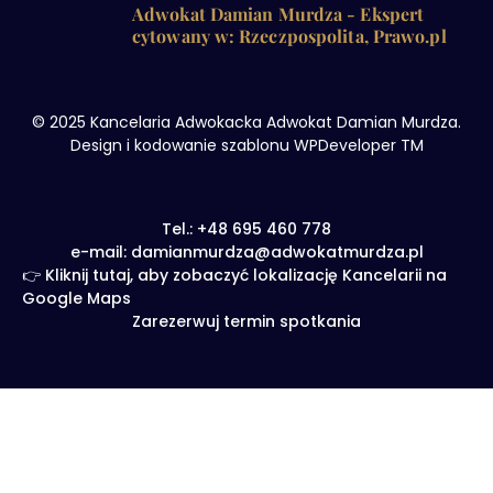
Adwokat Damian Murdza - Ekspert
cytowany w: Rzeczpospolita, Prawo.pl
© 2025 Kancelaria Adwokacka Adwokat Damian Murdza.
Design i kodowanie szablonu WPDeveloper TM
Tel.: +48 695 460 778
e-mail: damianmurdza@adwokatmurdza.pl
👉 Kliknij tutaj, aby zobaczyć lokalizację Kancelarii na
Google Maps
Zarezerwuj termin spotkania