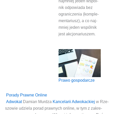
naj­mniej jeden wspól­
nik odpo­wia­da bez
ogra­ni­cze­nia (kom­ple­
men­ta­riusz), a co naj­
mniej jeden wspól­nik
jest akcjonariuszem.
Pra­wo gospodarcze
Porady Prawne Online
Adwo­kat
Damian Mur­dza
Kan­ce­la­rii Adwo­kac­kiej
w Rze­
szo­wie
udzie­la
porad praw­nych onli­ne
, w tym z zakre­