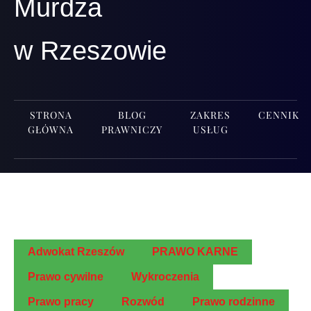
Murdza
w Rzeszowie
STRONA
BLOG
ZAKRES
CENNIK
GŁÓWNA
PRAWNICZY
USŁUG
Adwo­kat Rzeszów
PRAWO KARNE
Pra­wo cywilne
Wykro­cze­nia
Pra­wo pracy
Roz­wód
Pra­wo rodzinne