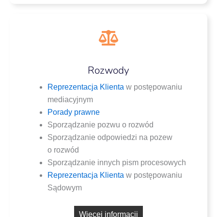
Rozwody
Repre­zen­ta­cja Klien­ta
w postę­po­wa­niu
mediacyjnym
Pora­dy prawne
Spo­rzą­dza­nie pozwu o rozwód
Spo­rzą­dza­nie odpo­wie­dzi na pozew
o rozwód
Spo­rzą­dza­nie innych pism procesowych
Repre­zen­ta­cja Klien­ta
w postę­po­wa­niu
Sądowym
Wię­cej informacji