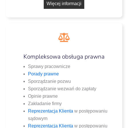
Wię­cej informacji
Kompleksowa obsługa prawna
Spra­wy pracownicze
Pora­dy prawne
Spo­rzą­dza­nie pozwu
Spo­rzą­dza­nie wezwań do zapłaty
Opi­nie prawne
Zakła­da­nie firmy
Repre­zen­ta­cja Klien­ta
w postę­po­wa­niu
sądowym
Repre­zen­ta­cja Klien­ta
w postę­po­wa­niu