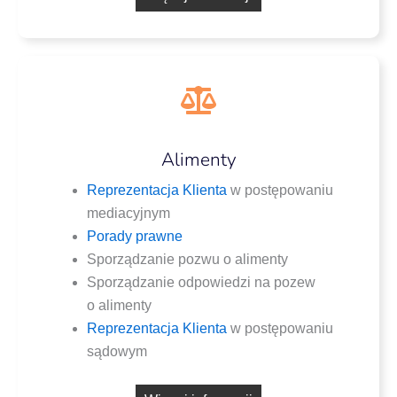
Alimenty
Repre­zen­ta­cja Klien­ta
w postę­po­wa­niu
mediacyjnym
Pora­dy prawne
Spo­rzą­dza­nie pozwu o alimenty
Spo­rzą­dza­nie odpo­wie­dzi na pozew
o alimenty
Repre­zen­ta­cja Klien­ta
w postę­po­wa­niu
sądowym