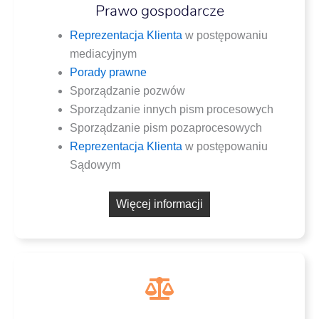
Prawo gospodarcze
Repre­zen­ta­cja Klien­ta
w postę­po­wa­niu
mediacyjnym
Pora­dy prawne
Spo­rzą­dza­nie pozwów
Spo­rzą­dza­nie innych pism procesowych
Spo­rzą­dza­nie pism pozaprocesowych
Repre­zen­ta­cja Klien­ta
w postę­po­wa­niu
Sądowym
Wię­cej informacji