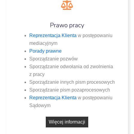
Prawo pracy
Repre­zen­ta­cja Klien­ta
w postę­po­wa­niu
mediacyjnym
Pora­dy prawne
Spo­rzą­dza­nie pozwów
Spo­rzą­dza­nie odwo­ła­nia od zwol­nie­nia
z pracy
Spo­rzą­dza­nie innych pism procesowych
Spo­rzą­dza­nie pism pozaprocesowych
Repre­zen­ta­cja Klien­ta
w postę­po­wa­niu
Sądowym
Wię­cej informacji