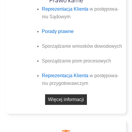
Prawo karne
Repre­zen­ta­cja Klien­ta
w postę­po­wa­
niu Sądowym
Pora­dy prawne
Spo­rzą­dza­nie wnio­sków dowodowych
Spo­rzą­dza­nie pism procesowych
Repre­zen­ta­cja Klien­ta
w postę­po­wa­
niu przygotowawczym
Wię­cej informacji