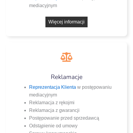
mediacyjnym
Wię­cej informacji
Reklamacje
Repre­zen­ta­cja Klien­ta
w postę­po­wa­niu
mediacyjnym
Rekla­ma­cja z rękojmi
Rekla­ma­cja z gwarancji
Postę­po­wa­nie przed sprzedawcą
Odstą­pie­nie od umowy