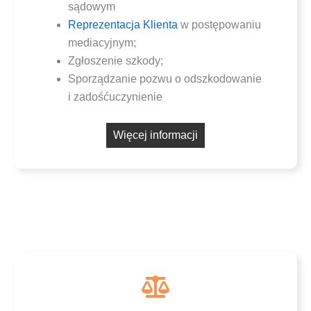
sądowym
Repre­zen­ta­cja Klien­ta
w postę­po­wa­niu
mediacyjnym;
Zgło­sze­nie szkody;
Spo­rzą­dza­nie pozwu o odszko­do­wa­nie
i zadośćuczynienie
Wię­cej informacji