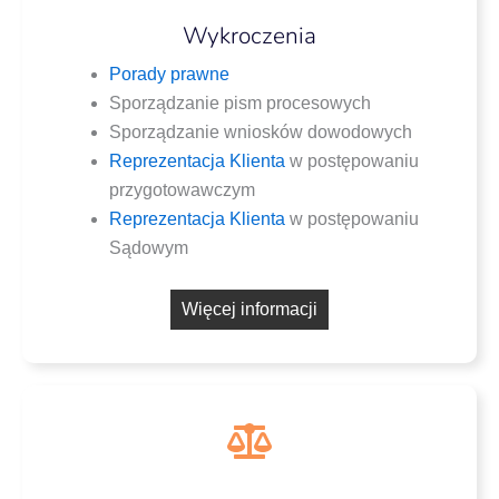
Wykroczenia
Pora­dy prawne
Spo­rzą­dza­nie pism procesowych
Spo­rzą­dza­nie wnio­sków dowodowych
Repre­zen­ta­cja Klien­ta
w postę­po­wa­niu
przygotowawczym
Repre­zen­ta­cja Klien­ta
w postę­po­wa­niu
Sądowym
Wię­cej informacji