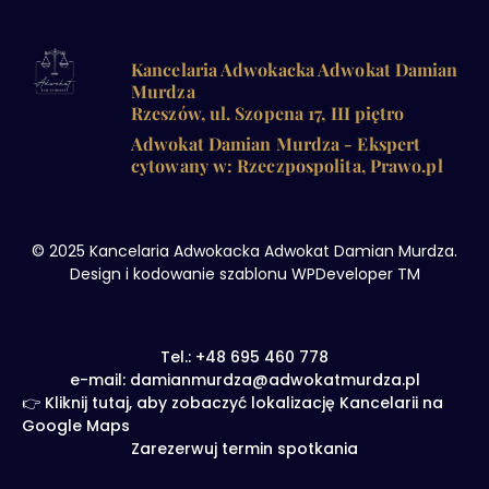
k
m
n
Kancelaria Adwokacka Adwokat Damian
Murdza
Rzeszów, ul. Szopena 17, III piętro
Adwokat Damian Murdza - Ekspert
cytowany w: Rzeczpospolita, Prawo.pl
© 2025 Kancelaria Adwokacka Adwokat Damian Murdza.
Design i kodowanie szablonu WPDeveloper TM
Tel.: +48 695 460 778
e-mail: damianmurdza@adwokatmurdza.pl
👉 Kliknij tutaj, aby zobaczyć lokalizację Kancelarii na
Google Maps
Zarezerwuj termin spotkania