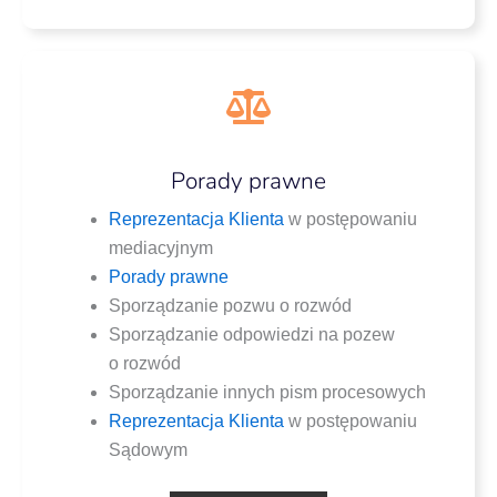
Porady prawne
Repre­zen­ta­cja Klien­ta
w postę­po­wa­niu
mediacyjnym
Pora­dy prawne
Spo­rzą­dza­nie pozwu o rozwód
Spo­rzą­dza­nie odpo­wie­dzi na pozew
o rozwód
Spo­rzą­dza­nie innych pism procesowych
Repre­zen­ta­cja Klien­ta
w postę­po­wa­niu
Sądowym