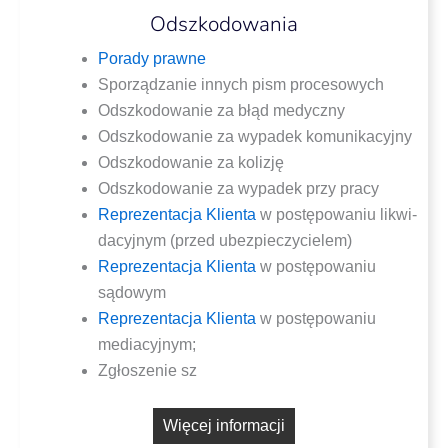
Odszkodowania
Pora­dy prawne
Spo­rzą­dza­nie innych pism procesowych
Odszko­do­wa­nie za błąd medyczny
Odszko­do­wa­nie za wypa­dek komunikacyjny
Odszko­do­wa­nie za kolizję
Odszko­do­wa­nie za wypa­dek przy pracy
Repre­zen­ta­cja Klien­ta
w postę­po­wa­niu likwi­
da­cyj­nym (przed ubezpieczycielem)
Repre­zen­ta­cja Klien­ta
w postę­po­wa­niu
sądowym
Repre­zen­ta­cja Klien­ta
w postę­po­wa­niu
mediacyjnym;
Zgło­sze­nie sz
Wię­cej informacji