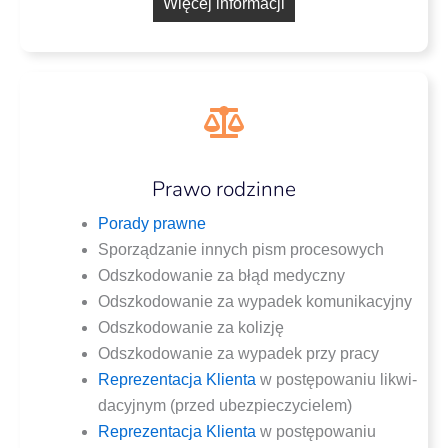
Wię­cej informacji
Prawo rodzinne
Pora­dy prawne
Spo­rzą­dza­nie innych pism procesowych
Odszko­do­wa­nie za błąd medyczny
Odszko­do­wa­nie za wypa­dek komunikacyjny
Odszko­do­wa­nie za kolizję
Odszko­do­wa­nie za wypa­dek przy pracy
Repre­zen­ta­cja Klien­ta
w postę­po­wa­niu likwi­
da­cyj­nym (przed ubezpieczycielem)
Repre­zen­ta­cja Klien­ta
w postę­po­wa­niu