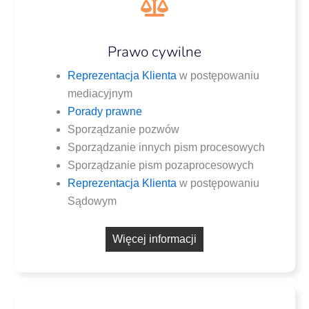
Prawo cywilne
Repre­zen­ta­cja Klien­ta
w postę­po­wa­niu
mediacyjnym
Pora­dy prawne
Spo­rzą­dza­nie pozwów
Spo­rzą­dza­nie innych pism procesowych
Spo­rzą­dza­nie pism pozaprocesowych
Repre­zen­ta­cja Klien­ta
w postę­po­wa­niu
Sądowym
Wię­cej informacji