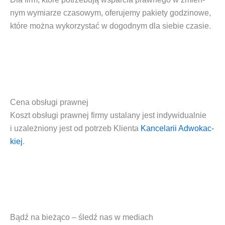
nym wymia­rze cza­so­wym, ofe­ru­je­my pakie­ty godzi­no­we,
któ­re moż­na wyko­rzy­stać w dogod­nym dla sie­bie czasie.
Cena obsługi prawnej
Koszt
obsłu­gi praw­nej fir­my
usta­la­ny jest indy­wi­du­al­nie
i uza­leż­nio­ny jest od potrzeb Klien­ta
Kan­ce­la­rii Adwo­kac­
kiej
.
Bądź na bieżąco – śledź nas w mediach