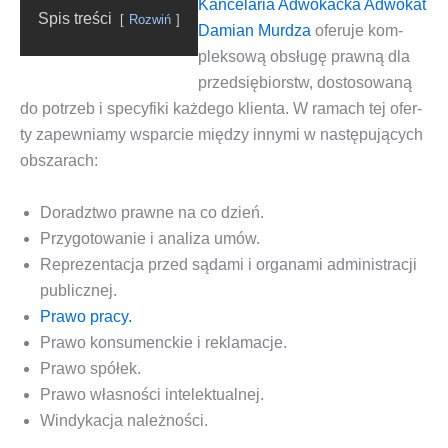
Kan­ce­la­ria Adwo­kac­ka Adwo­kat
Spis tre­ści
Roz­wiń
Damian Mur­dza
ofe­ru­je kom­
plek­so­wą obsłu­gę praw­ną dla
przed­się­biorstw, dosto­so­wa­ną
do potrzeb i spe­cy­fi­ki każ­de­go klien­ta. W ramach tej ofer­
ty zapew­nia­my wspar­cie mię­dzy inny­mi w nastę­pu­ją­cych
obszarach:
Doradz­two praw­ne na co dzień.
Przy­go­to­wa­nie i ana­li­za umów.
Repre­zen­ta­cja przed sąda­mi i orga­na­mi admi­ni­stra­cji
publicznej.
Pra­wo pracy.
Pra­wo kon­su­menc­kie i rekla­ma­cje
.
Pra­wo spółek.
Pra­wo wła­sno­ści intelektualnej.
Win­dy­ka­cja należności.