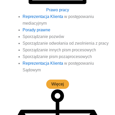
Prawo pracy
Repre­zen­ta­cja Klien­ta
w postę­po­wa­niu
mediacyjnym
Pora­dy prawne
Spo­rzą­dza­nie pozwów
Spo­rzą­dza­nie odwo­ła­nia od zwol­nie­nia z pracy
Spo­rzą­dza­nie innych pism procesowych
Spo­rzą­dza­nie pism pozaprocesowych
Repre­zen­ta­cja Klien­ta
w postę­po­wa­niu
Sądowym
Wię­cej