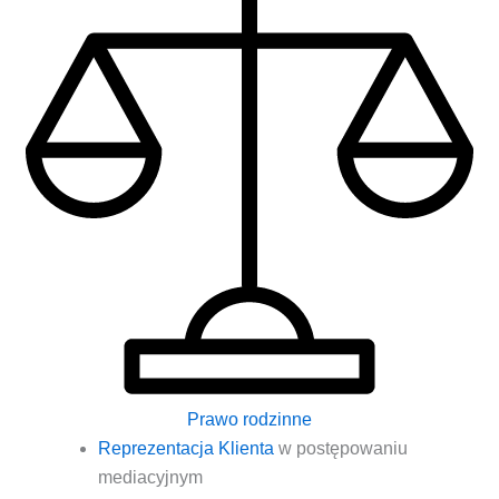
Prawo rodzinne
Repre­zen­ta­cja Klien­ta
w postę­po­wa­niu
mediacyjnym