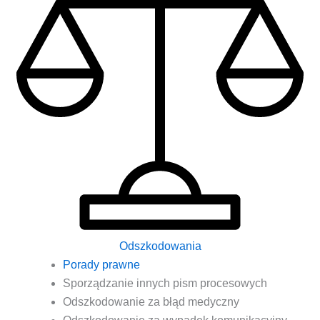
Odszkodowania
Pora­dy prawne
Spo­rzą­dza­nie innych pism procesowych
Odszko­do­wa­nie za błąd medyczny