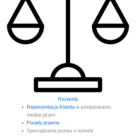
Rozwody
Repre­zen­ta­cja Klien­ta
w postę­po­wa­niu
mediacyjnym
Pora­dy prawne
Spo­rzą­dza­nie pozwu o rozwód