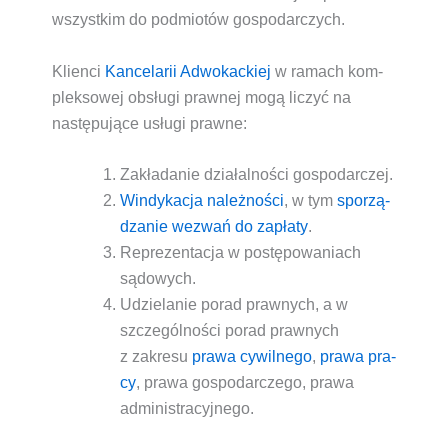
wszyst­kim do pod­mio­tów gospodarczych.
Klien­ci
Kan­ce­la­rii Adwo­kac­kiej
w ramach kom­
plek­so­wej obsłu­gi praw­nej mogą liczyć na
nastę­pu­ją­ce
usłu­gi praw­ne
:
Zakła­da­nie dzia­łal­no­ści gospo­dar­czej
.
Win­dy­ka­cja należ­no­ści
, w tym
spo­rzą­
dza­nie wezwań do zapła­ty
.
Repre­zen­ta­cja w postę­po­wa­niach
sądo­wych
.
Udzie­la­nie porad praw­nych
, a w
szcze­gól­no­ści
porad praw­nych
z zakre­su
pra­wa cywil­ne­go
,
pra­wa pra­
cy
,
pra­wa gospo­dar­cze­go
,
pra­wa
admi­ni­stra­cyj­ne­go
.