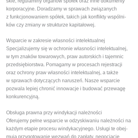
skie, regu­la­mi­ny orga­nów spół­ek oraz inne doku­men­ty
kor­po­ra­cyj­ne. Dora­dza­my w spra­wach zwią­za­nych
z funk­cjo­no­wa­niem spół­ek, takich jak kon­flik­ty wspól­ni­
ków czy zmia­ny w struk­tu­rze kapitałowej.
Wsparcie w zakresie własności intelektualnej
Spe­cja­li­zu­je­my się w ochro­nie wła­sno­ści inte­lek­tu­al­nej,
w tym zna­ków towa­ro­wych, praw autor­skich i tajem­nic
przed­się­bior­stwa. Poma­ga­my w pro­ce­sach reje­stra­cji
oraz ochro­ny praw wła­sno­ści inte­lek­tu­al­nej, a tak­że
w spra­wach doty­czą­cych naru­szeń. Nasze wspar­cie
pozwa­la lepiej chro­nić inno­wa­cje i budo­wać prze­wa­gę
konkurencyjną.
Obsługa prawna przy windykacji należności
Ofe­ru­je­my peł­ne wspar­cie w odzy­ski­wa­niu należ­no­ści na
każ­dym eta­pie pro­ce­su win­dy­ka­cyj­ne­go. Usłu­gi te obej­
mu­ją przy­go­to­wa­nie wezwań do zapła­ty, nego­cja­cje