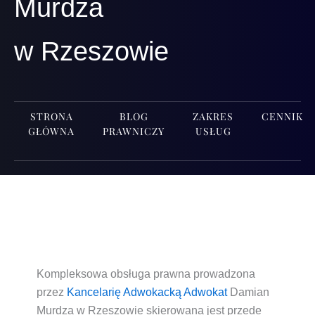
Murdza
w Rzeszowie
STRONA
BLOG
ZAKRES
CENNIK
GŁÓWNA
PRAWNICZY
USŁUG
Kom­plek­so­wa obsłu­ga praw­na pro­wa­dzo­na
przez
Kan­ce­la­rię Adwo­kac­ką
Adwo­kat
Damian
Mur­dza w Rze­szo­wie
skie­ro­wa­na jest przede