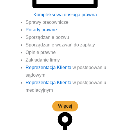
Kompleksowa obsługa prawna
Spra­wy pracownicze
Pora­dy prawne
Spo­rzą­dza­nie pozwu
Spo­rzą­dza­nie wezwań do zapłaty
Opi­nie prawne
Zakła­da­nie firmy
Repre­zen­ta­cja Klien­ta
w postę­po­wa­niu
sądowym
Repre­zen­ta­cja Klien­ta
w postę­po­wa­niu
mediacyjnym
Wię­cej