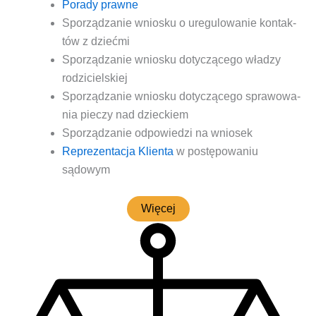
Pora­dy prawne
Spo­rzą­dza­nie wnio­sku o ure­gu­lo­wa­nie kon­tak­
tów z dziećmi
Spo­rzą­dza­nie wnio­sku doty­czą­ce­go wła­dzy
rodzicielskiej
Spo­rzą­dza­nie wnio­sku doty­czą­ce­go spra­wo­wa­
nia pie­czy nad dzieckiem
Spo­rzą­dza­nie odpo­wie­dzi na wniosek
Repre­zen­ta­cja Klien­ta
w postę­po­wa­niu
sądowym
Wię­cej