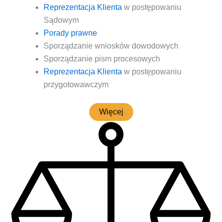
Repre­zen­ta­cja Klien­ta
w postę­po­wa­niu
Sądowym
Pora­dy prawne
Spo­rzą­dza­nie wnio­sków dowodowych
Spo­rzą­dza­nie pism procesowych
Repre­zen­ta­cja Klien­ta
w postę­po­wa­niu
przygotowawczym
Wię­cej