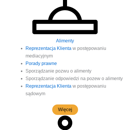
Alimenty
Repre­zen­ta­cja Klien­ta
w postę­po­wa­niu
mediacyjnym
Pora­dy prawne
Spo­rzą­dza­nie pozwu o alimenty
Spo­rzą­dza­nie odpo­wie­dzi na pozew o alimenty
Repre­zen­ta­cja Klien­ta
w postę­po­wa­niu
sądowym
Wię­cej