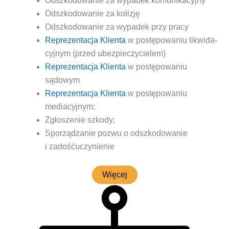
Odszko­do­wa­nie za wypa­dek komunikacyjny
Odszko­do­wa­nie za kolizję
Odszko­do­wa­nie za wypa­dek przy pracy
Repre­zen­ta­cja Klien­ta
w postę­po­wa­niu likwi­da­
cyj­nym (przed ubezpieczycielem)
Repre­zen­ta­cja Klien­ta
w postę­po­wa­niu
sądowym
Repre­zen­ta­cja Klien­ta
w postę­po­wa­niu
mediacyjnym;
Zgło­sze­nie szkody;
Spo­rzą­dza­nie pozwu o odszko­do­wa­nie
i zadośćuczynienie
Wię­cej