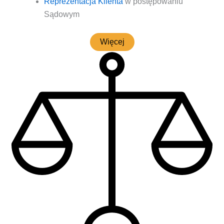
Repre­zen­ta­cja Klien­ta
w postę­po­wa­niu
Sądowym
Wię­cej