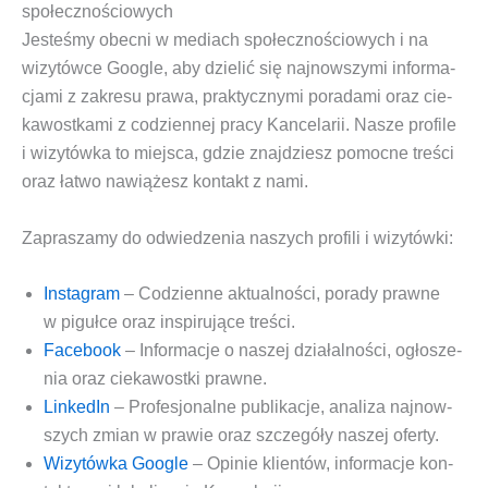
społecznościowych
Jeste­śmy obec­ni w mediach spo­łecz­no­ścio­wych i na
wizy­tów­ce Google, aby dzie­lić się naj­now­szy­mi infor­ma­
cja­mi z zakre­su pra­wa, prak­tycz­ny­mi pora­da­mi oraz cie­
ka­wost­ka­mi z codzien­nej pra­cy Kan­ce­la­rii. Nasze pro­fi­le
i wizy­tów­ka to miej­sca, gdzie znaj­dziesz pomoc­ne tre­ści
oraz łatwo nawią­żesz kon­takt z nami.
Zapra­sza­my do odwie­dze­nia naszych pro­fi­li i wizytówki:
Insta­gram
– Codzien­ne aktu­al­no­ści, pora­dy praw­ne
w piguł­ce oraz inspi­ru­ją­ce treści.
Face­bo­ok
– Infor­ma­cje o naszej dzia­łal­no­ści, ogło­sze­
nia oraz cie­ka­wost­ki prawne.
Lin­ke­dIn
– Pro­fe­sjo­nal­ne publi­ka­cje, ana­li­za naj­now­
szych zmian w pra­wie oraz szcze­gó­ły naszej oferty.
Wizy­tów­ka Google
– Opi­nie klien­tów, infor­ma­cje kon­