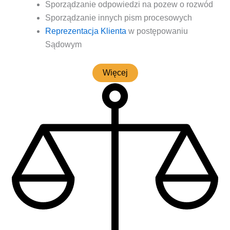
Spo­rzą­dza­nie odpo­wie­dzi na pozew o rozwód
Spo­rzą­dza­nie innych pism procesowych
Repre­zen­ta­cja Klien­ta
w postę­po­wa­niu
Sądowym
Wię­cej