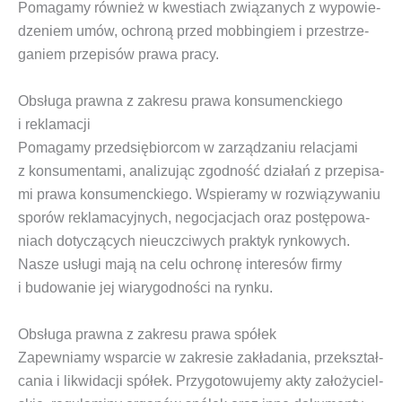
Poma­ga­my rów­nież w kwe­stiach zwią­za­nych z wypo­wie­
dze­niem umów, ochro­ną przed mob­bin­giem i prze­strze­
ga­niem prze­pi­sów pra­wa pracy.
Obsługa prawna z zakresu prawa konsumenckiego
i reklamacji
Poma­ga­my przed­się­bior­com w zarzą­dza­niu rela­cja­mi
z kon­su­men­ta­mi, ana­li­zu­jąc zgod­ność dzia­łań z prze­pi­sa­
mi pra­wa kon­su­menc­kie­go. Wspie­ra­my w roz­wią­zy­wa­niu
spo­rów rekla­ma­cyj­nych, nego­cja­cjach oraz postę­po­wa­
niach doty­czą­cych nie­uczci­wych prak­tyk ryn­ko­wych.
Nasze usłu­gi mają na celu ochro­nę inte­re­sów fir­my
i budo­wa­nie jej wia­ry­god­no­ści na rynku.
Obsługa prawna z zakresu prawa spółek
Zapew­nia­my wspar­cie w zakre­sie zakła­da­nia, prze­kształ­
ca­nia i likwi­da­cji spół­ek. Przy­go­to­wu­je­my akty zało­ży­ciel­