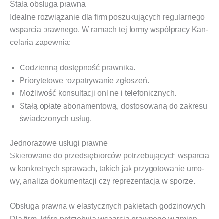
Stała obsługa prawna
Ide­al­ne roz­wią­za­nie dla firm poszu­ku­ją­cych regu­lar­ne­go
wspar­cia praw­ne­go. W ramach tej for­my współ­pra­cy Kan­
ce­la­ria zapewnia:
Codzien­ną dostęp­ność prawnika.
Prio­ry­te­to­we roz­pa­try­wa­nie zgłoszeń.
Moż­li­wość kon­sul­ta­cji onli­ne i telefonicznych.
Sta­łą opła­tę abo­na­men­to­wą, dosto­so­wa­ną do zakre­su
świad­czo­nych usług.
Jednorazowe usługi prawne
Skie­ro­wa­ne do przed­się­bior­ców potrze­bu­ją­cych wspar­cia
w kon­kret­nych spra­wach, takich jak przy­go­to­wa­nie umo­
wy, ana­li­za doku­men­ta­cji czy repre­zen­ta­cja w sporze.
Obsługa prawna w elastycznych pakietach godzinowych
Dla firm, któ­re potrze­bu­ją wspar­cia praw­ne­go w zmien­