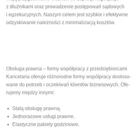
z dłuż­ni­ka­mi oraz pro­wa­dze­nie postę­po­wań sądo­wych
i egze­ku­cyj­nych. Naszym celem jest szyb­kie i efek­tyw­ne
odzy­ski­wa­nie należ­no­ści z mini­ma­li­za­cją kosztów.
Obsługa prawna – formy współpracy z przedsiębiorcami
Kan­ce­la­ria ofe­ru­je róż­no­rod­ne for­my współ­pra­cy dosto­so­
wa­ne do potrzeb i ocze­ki­wań klien­tów biz­ne­so­wych. Ofe­
ru­je­my mię­dzy innymi:
Sta­łą obsłu­gę prawną.
Jed­no­ra­zo­we usłu­gi prawne.
Ela­stycz­ne pakie­ty godzinowe.