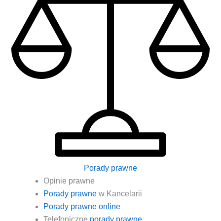
Porady prawne
Opi­nie prawne
Pora­dy praw­ne
w Kancelarii
Pora­dy praw­ne online
Tele­fo­nicz­ne
pora­dy prawne