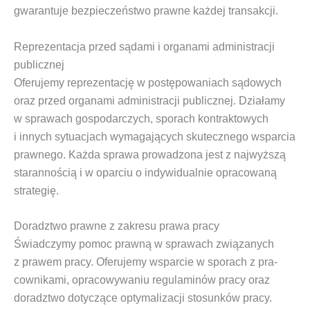
gwa­ran­tu­je bez­pie­czeń­stwo praw­ne każ­dej transakcji.
Reprezentacja przed sądami i organami administracji
publicznej
Ofe­ru­je­my repre­zen­ta­cję w postę­po­wa­niach sądo­wych
oraz przed orga­na­mi admi­ni­stra­cji publicz­nej. Dzia­ła­my
w spra­wach gospo­dar­czych, spo­rach kon­trak­to­wych
i innych sytu­acjach wyma­ga­ją­cych sku­tecz­ne­go wspar­cia
praw­ne­go. Każ­da spra­wa pro­wa­dzo­na jest z naj­wyż­szą
sta­ran­no­ścią i w opar­ciu o indy­wi­du­al­nie opra­co­wa­ną
strategię.
Doradztwo prawne z zakresu prawa pracy
Świad­czy­my pomoc praw­ną w spra­wach zwią­za­nych
z pra­wem pra­cy. Ofe­ru­je­my wspar­cie w spo­rach z pra­
cow­ni­ka­mi, opra­co­wy­wa­niu regu­la­mi­nów pra­cy oraz
doradz­two doty­czą­ce opty­ma­li­za­cji sto­sun­ków pra­cy.