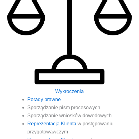
Wykroczenia
Pora­dy prawne
Spo­rzą­dza­nie pism procesowych
Spo­rzą­dza­nie wnio­sków dowodowych
Repre­zen­ta­cja Klien­ta
w postę­po­wa­niu
przygotowawczym