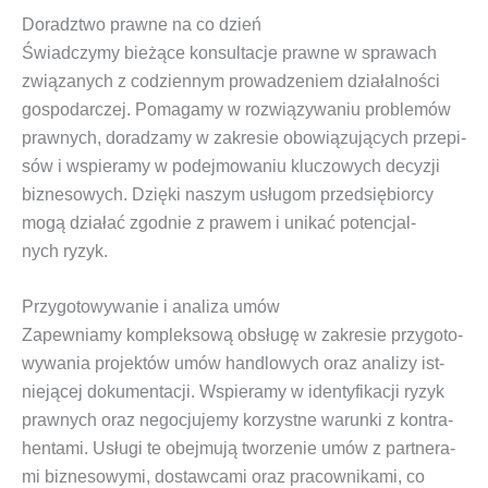
Doradztwo prawne na co dzień
Świad­czy­my bie­żą­ce kon­sul­ta­cje praw­ne w spra­wach
zwią­za­nych z codzien­nym pro­wa­dze­niem dzia­łal­no­ści
gospo­dar­czej. Poma­ga­my w roz­wią­zy­wa­niu pro­ble­mów
praw­nych, dora­dza­my w zakre­sie obo­wią­zu­ją­cych prze­pi­
sów i wspie­ra­my w podej­mo­wa­niu klu­czo­wych decy­zji
biz­ne­so­wych. Dzię­ki naszym usłu­gom przed­się­bior­cy
mogą dzia­łać zgod­nie z pra­wem i uni­kać poten­cjal­
nych ryzyk.
Przygotowywanie i analiza umów
Zapew­nia­my kom­plek­so­wą obsłu­gę w zakre­sie przy­go­to­
wy­wa­nia pro­jek­tów umów han­dlo­wych oraz ana­li­zy ist­
nie­ją­cej doku­men­ta­cji. Wspie­ra­my w iden­ty­fi­ka­cji ryzyk
praw­nych oraz nego­cju­je­my korzyst­ne warun­ki z kon­tra­
hen­ta­mi. Usłu­gi te obej­mu­ją two­rze­nie umów z part­ne­ra­
mi biz­ne­so­wy­mi, dostaw­ca­mi oraz pra­cow­ni­ka­mi, co