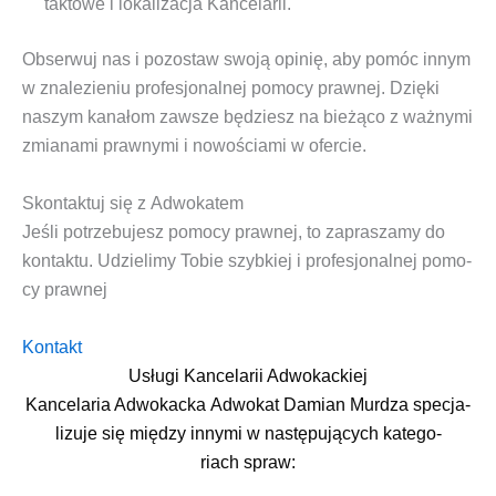
tak­to­we i loka­li­za­cja Kancelarii.
Obser­wuj nas i pozo­staw swo­ją opi­nię, aby pomóc innym
w zna­le­zie­niu pro­fe­sjo­nal­nej pomo­cy praw­nej. Dzię­ki
naszym kana­łom zawsze będziesz na bie­żą­co z waż­ny­mi
zmia­na­mi praw­ny­mi i nowo­ścia­mi w ofercie.
Skontaktuj się z Adwokatem
Jeśli potrze­bu­jesz pomo­cy praw­nej, to zapra­sza­my do
kon­tak­tu. Udzie­li­my Tobie szyb­kiej i pro­fe­sjo­nal­nej pomo­
cy prawnej
Kon­takt
Usługi Kancelarii Adwokackiej
Kan­ce­la­ria Adwo­kac­ka
Adwo­kat
Damian Mur­dza spe­cja­
li­zu­je się mię­dzy inny­mi w nastę­pu­ją­cych kate­go­
riach spraw: