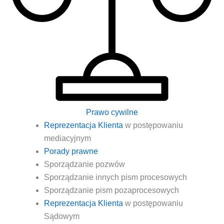
Prawo cywilne
Repre­zen­ta­cja Klien­ta
w postę­po­wa­niu
mediacyjnym
Pora­dy prawne
Spo­rzą­dza­nie pozwów
Spo­rzą­dza­nie innych pism procesowych
Spo­rzą­dza­nie pism pozaprocesowych
Repre­zen­ta­cja Klien­ta
w postę­po­wa­niu
Sądowym