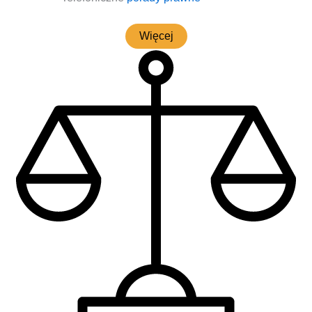
Wię­cej