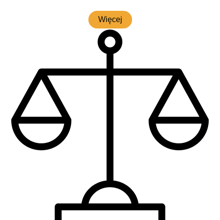
Wię­cej