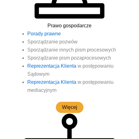
Prawo gospodarcze
Pora­dy prawne
Spo­rzą­dza­nie pozwów
Spo­rzą­dza­nie innych pism procesowych
Spo­rzą­dza­nie pism pozaprocesowych
Repre­zen­ta­cja Klien­ta
w postę­po­wa­niu
Sądowym
Repre­zen­ta­cja Klien­ta
w postę­po­wa­niu
mediacyjnym
Wię­cej