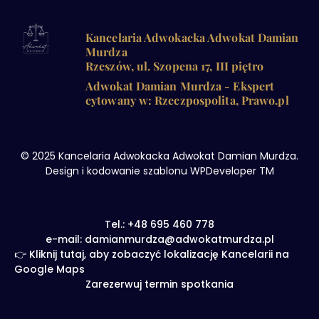
Kancelaria Adwokacka Adwokat Damian
Murdza
Rzeszów, ul. Szopena 17, III piętro
Adwokat Damian Murdza - Ekspert
cytowany w: Rzeczpospolita, Prawo.pl
© 2025 Kancelaria Adwokacka Adwokat Damian Murdza.
Design i kodowanie szablonu WPDeveloper TM
Tel.: +48 695 460 778
e-mail: damianmurdza@adwokatmurdza.pl
👉 Kliknij tutaj, aby zobaczyć lokalizację Kancelarii na
Google Maps
Zarezerwuj termin spotkania