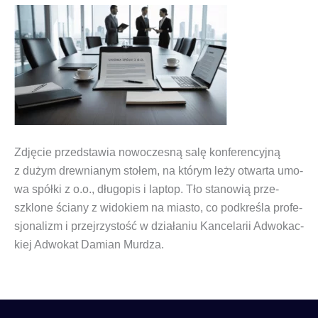
Zdję­cie przed­sta­wia nowo­cze­sną salę kon­fe­ren­cyj­ną
z dużym drew­nia­nym sto­łem, na któ­rym leży otwar­ta umo­
wa spół­ki z o.o., dłu­go­pis i lap­top. Tło sta­no­wią prze­
szklo­ne ścia­ny z wido­kiem na mia­sto, co pod­kre­śla pro­fe­
sjo­na­lizm i przej­rzy­stość w dzia­ła­niu Kan­ce­la­rii Adwo­kac­
kiej Adwo­kat Damian Murdza.