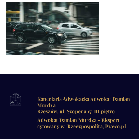
Kancelaria Adwokacka Adwokat Damian
Murdza
Rzeszów, ul. Szopena 17, III piętro
Adwokat Damian Murdza - Ekspert
cytowany w: Rzeczpospolita, Prawo.pl