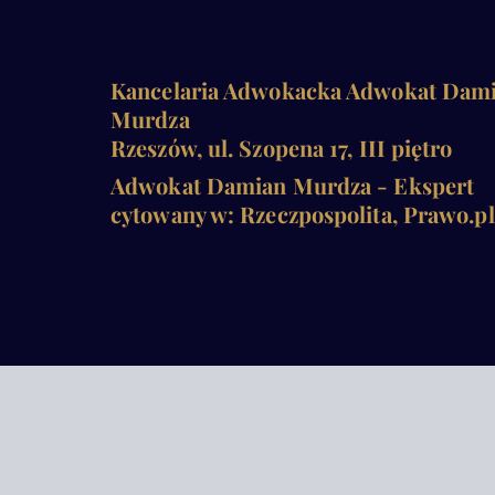
Kancelaria Adwokacka Adwokat Dam
Murdza
Rzeszów, ul. Szopena 17, III piętro
Adwokat Damian Murdza - Ekspert
cytowany w: Rzeczpospolita, Prawo.pl