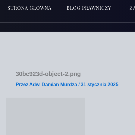
STRONA GŁÓWNA
BLOG PRAWNICZY
Z
30bc923d-object‑2.png
Przez
Adw. Damian Murdza
/
31 stycznia 2025