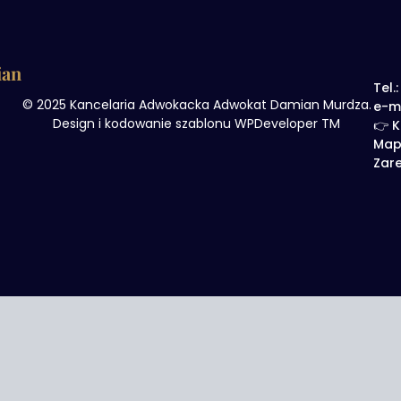
ian
Tel.
© 2025 Kancelaria Adwokacka Adwokat Damian Murdza.
e-m
Design i kodowanie szablonu WPDeveloper TM
👉 K
Map
Zare