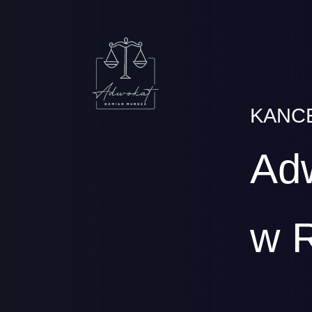
KANC
Ad
w 