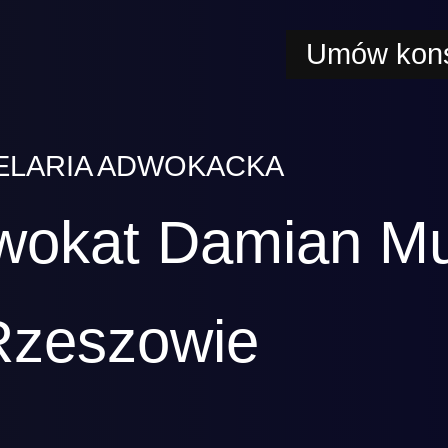
Umów kons
ELARIA ADWOKACKA
wokat Damian M
Rzeszowie