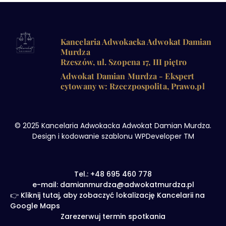
Kancelaria Adwokacka Adwokat Damian
Murdza
Rzeszów, ul. Szopena 17, III piętro
Adwokat Damian Murdza - Ekspert
cytowany w: Rzeczpospolita, Prawo.pl
© 2025 Kancelaria Adwokacka Adwokat Damian Murdza.
Design i kodowanie szablonu WPDeveloper TM
Tel.: +48 695 460 778
e-mail: damianmurdza@adwokatmurdza.pl
👉 Kliknij tutaj, aby zobaczyć lokalizację Kancelarii na
Google Maps
Zarezerwuj termin spotkania