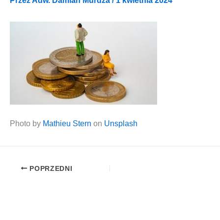
Przez
Adw. Damian Murdza
/
1 kwietnia 2024
Pho­to by
Mathieu Stern
on
Unsplash
POPRZEDNI