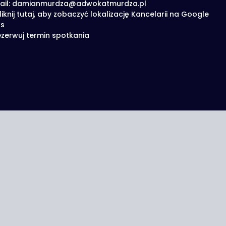
ail: damianmurdza@adwokatmurdza.pl
liknij tutaj, aby zobaczyć lokalizację Kancelarii na Google
s
zerwuj termin spotkania