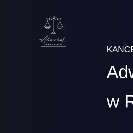
KANC
Ad
w 