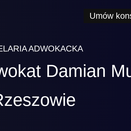
Umów kons
ELARIA ADWOKACKA
wokat Damian M
Rzeszowie