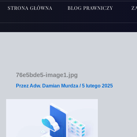
STRONA GŁÓWNA
BLOG PRAWNICZY
Z
76e5bde5-image1.jpg
Przez
Adw. Damian Murdza
/
5 lutego 2025