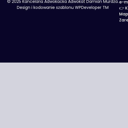
© 2025 Kancelaria Adwokacka Adwokat Damian Murdza.
e-m
Design i kodowanie szablonu WPDeveloper TM
👉 K
Map
Zare