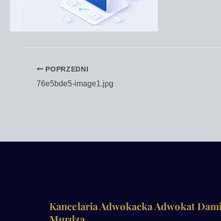
POPRZEDNI
76e5bde5-image1.jpg
Kancelaria Adwokacka Adwokat Dam
Murdza