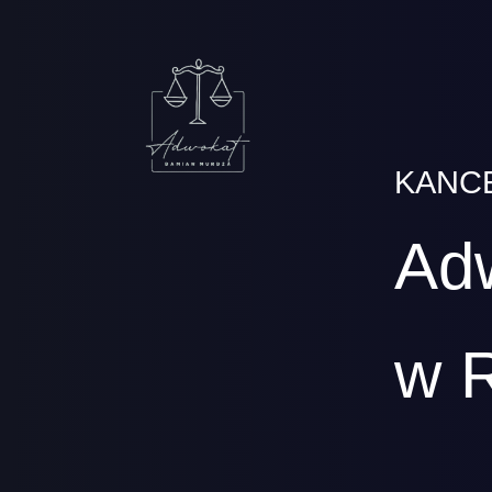
KANC
Ad
w 