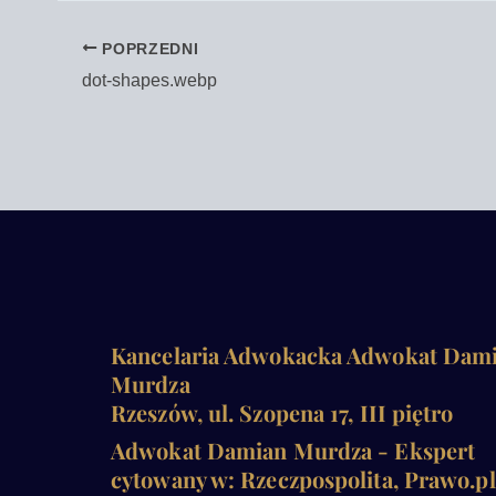
POPRZEDNI
dot-shapes.webp
Kancelaria Adwokacka Adwokat Dam
Murdza
Rzeszów, ul. Szopena 17, III piętro
Adwokat Damian Murdza - Ekspert
cytowany w: Rzeczpospolita, Prawo.pl