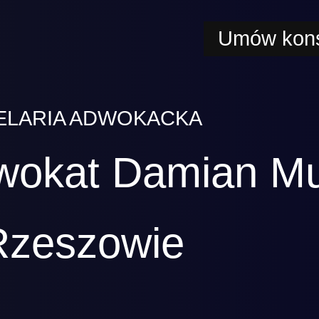
Umów kons
ELARIA ADWOKACKA
wokat Damian M
Rzeszowie