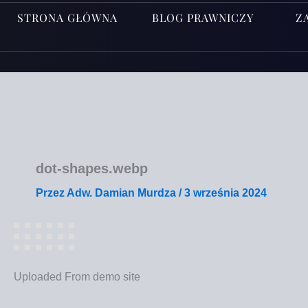
STRONA GŁÓWNA
BLOG PRAWNICZY
Z
dot-shapes.webp
Przez
Adw. Damian Murdza
/
3 września 2024
Uplo­aded From demo site