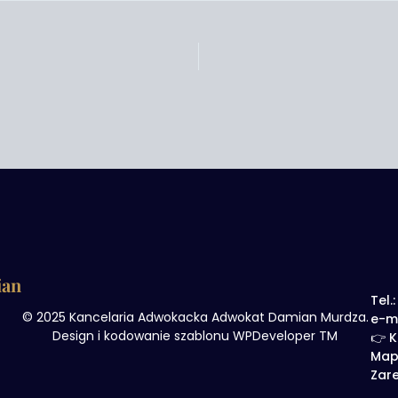
ian
Tel.
© 2025 Kancelaria Adwokacka Adwokat Damian Murdza.
e-m
Design i kodowanie szablonu WPDeveloper TM
👉 K
Map
Zare