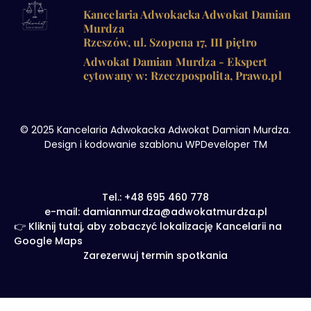
Kancelaria Adwokacka Adwokat Damian
Murdza
Rzeszów, ul. Szopena 17, III piętro
Adwokat Damian Murdza - Ekspert
cytowany w: Rzeczpospolita, Prawo.pl
© 2025 Kancelaria Adwokacka Adwokat Damian Murdza.
Design i kodowanie szablonu WPDeveloper TM
Tel.: +48 695 460 778
e-mail: damianmurdza@adwokatmurdza.pl
👉 Kliknij tutaj, aby zobaczyć lokalizację Kancelarii na
Google Maps
Zarezerwuj termin spotkania