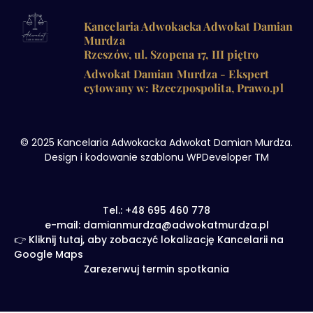
Kancelaria Adwokacka Adwokat Damian
Murdza
Rzeszów, ul. Szopena 17, III piętro
Adwokat Damian Murdza - Ekspert
cytowany w: Rzeczpospolita, Prawo.pl
© 2025 Kancelaria Adwokacka Adwokat Damian Murdza.
Design i kodowanie szablonu WPDeveloper TM
Tel.: +48 695 460 778
e-mail: damianmurdza@adwokatmurdza.pl
👉 Kliknij tutaj, aby zobaczyć lokalizację Kancelarii na
Google Maps
Zarezerwuj termin spotkania