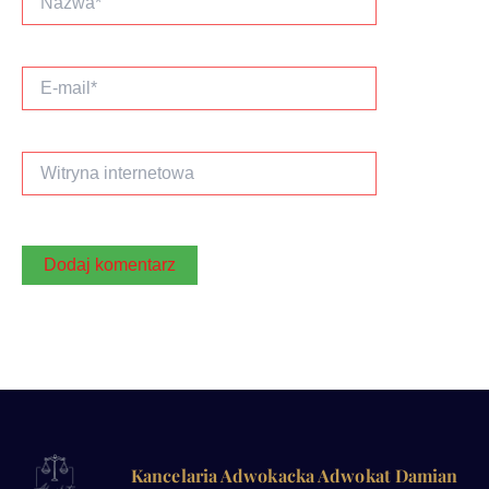
E-
mail*
Witryna
internetowa
Kancelaria Adwokacka Adwokat Damian