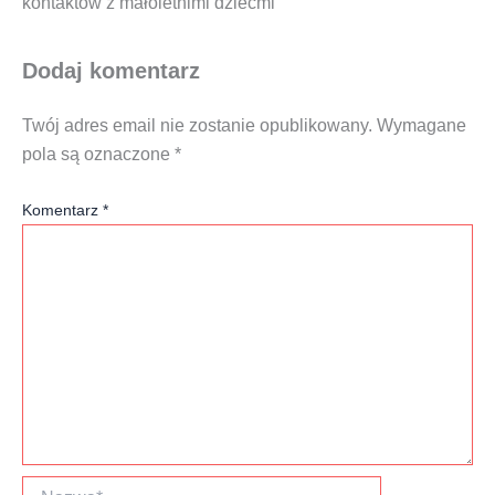
kon­tak­tów z mało­let­ni­mi dziećmi
Dodaj komentarz
Twój adres email nie zostanie opublikowany.
Wymagane
pola są oznaczone
*
Komentarz
*
Nazwa*