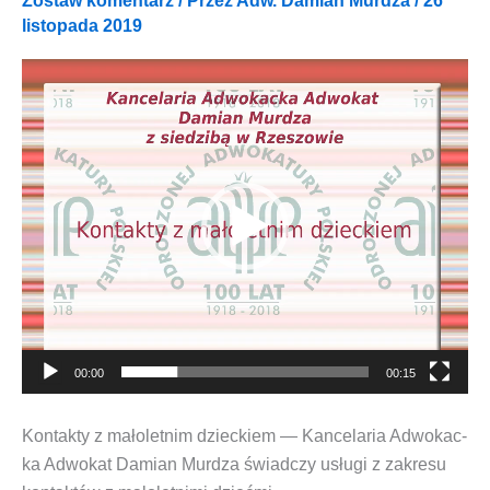
Zostaw komentarz
/ Przez
Adw. Damian Murdza
/
26
listopada 2019
Odtwarzacz
video
00:00
00:15
Kon­tak­ty z mało­let­nim dziec­kiem — Kan­ce­la­ria Adwo­kac­
ka Adwo­kat Damian Mur­dza świad­czy usłu­gi z zakre­su