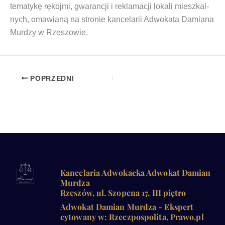
tema­ty­kę rękoj­mi, gwa­ran­cji i rekla­ma­cji loka­li miesz­kal­
nych, oma­wia­ną na stro­nie kan­ce­la­rii Adwo­ka­ta Damia­na
Mur­dzy w Rzeszowie.
POPRZEDNI
Kancelaria Adwokacka Adwokat Damian
Murdza
Rzeszów, ul. Szopena 17, III piętro
Adwokat Damian Murdza - Ekspert
cytowany w: Rzeczpospolita, Prawo.pl