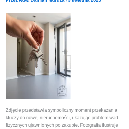
Przez
Adw. Damian Murdza
/
9 kwietnia 2025
Zdję­cie przed­sta­wia sym­bo­licz­ny moment prze­ka­za­nia
klu­czy do nowej nie­ru­cho­mo­ści, uka­zu­jąc pro­blem wad
fizycz­nych ujaw­nio­nych po zaku­pie. Foto­gra­fia ilu­stru­je