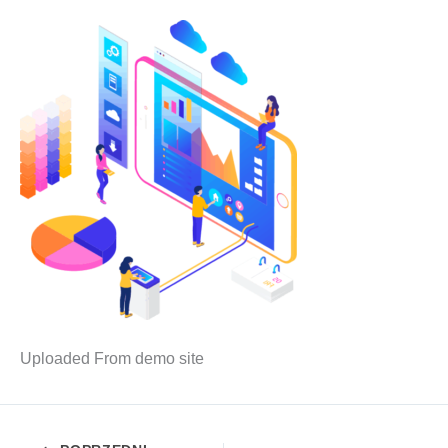
Uplo­aded From demo site