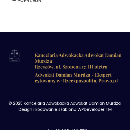
POPRZEDNI
Kancelaria Adwokacka Adwokat Damian
Murdza
Rzeszów, ul. Szopena 17, III piętro
Adwokat Damian Murdza - Ekspert
cytowany w: Rzeczpospolita, Prawo.pl
© 2025 Kancelaria Adwokacka Adwokat Damian Murdza.
Design i kodowanie szablonu WPDeveloper TM