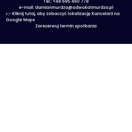
Tel.: +48 695 460 778
e-mail: damianmurdza@adwokatmurdza.pl
👉 Kliknij tutaj, aby zobaczyć lokalizację Kancelarii na
Google Maps
Zarezerwuj termin spotkania