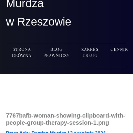
Murdza
w Rzeszowie
STRONA
BLOG
ZAKRES
CENNIK
GŁÓWNA
PRAWNICZY
USŁUG
7767bafb-woman-showing-clipboard-with-
people-group-therapy-session‑1.png