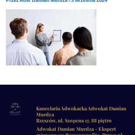
Przez
Adw. Damian Murdza
/
3 września 2024
Kancelaria Adwokacka Adwokat Damian
Murdza
Rzeszów, ul. Szopena 17, III piętro
Adwokat Damian Murdza - Ekspert
cytowany w: Rzeczpospolita, Prawo.pl