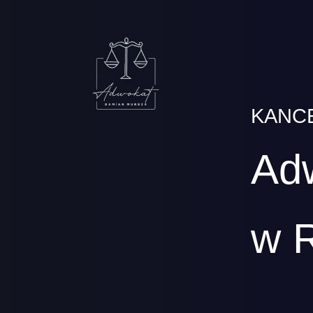
KANC
Ad
w 