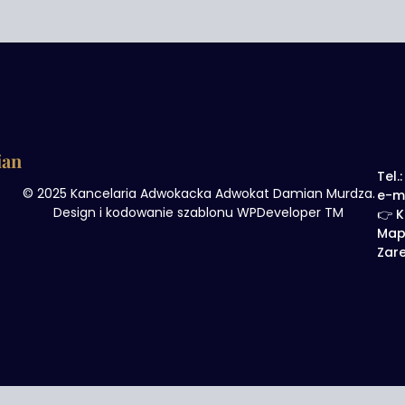
ian
Tel.
© 2025 Kancelaria Adwokacka Adwokat Damian Murdza.
e-m
Design i kodowanie szablonu WPDeveloper TM
👉 K
Map
Zare