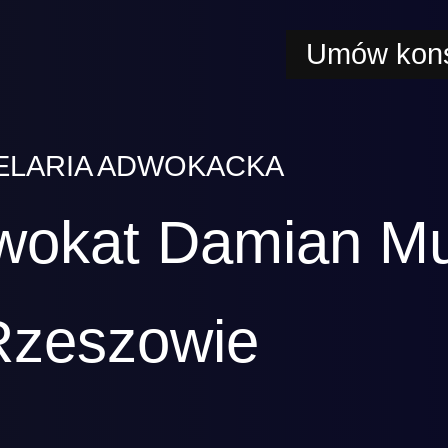
Umów kons
ELARIA ADWOKACKA
wokat Damian M
Rzeszowie