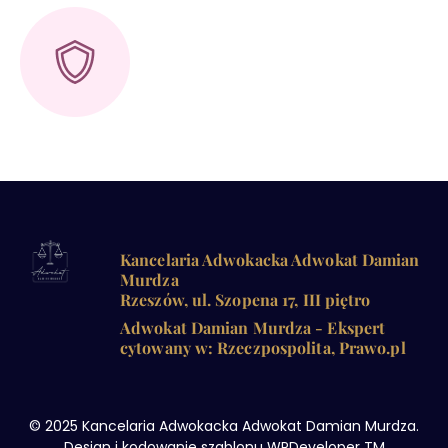
Kancelaria Adwokacka Adwokat Damian
Murdza
Rzeszów, ul. Szopena 17, III piętro
Adwokat Damian Murdza - Ekspert
cytowany w: Rzeczpospolita, Prawo.pl
© 2025 Kancelaria Adwokacka Adwokat Damian Murdza.
Design i kodowanie szablonu WPDeveloper TM