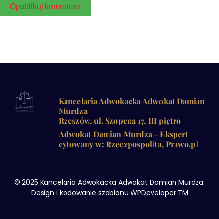
Kancelaria Adwokacka Adwokat Damian
Murdza
Rzeszów, ul. Szopena 17, III piętro
Adwokat Damian Murdza - Ekspert
cytowany w: Rzeczpospolita, Prawo.pl
© 2025 Kancelaria Adwokacka Adwokat Damian Murdza.
Design i kodowanie szablonu WPDeveloper TM