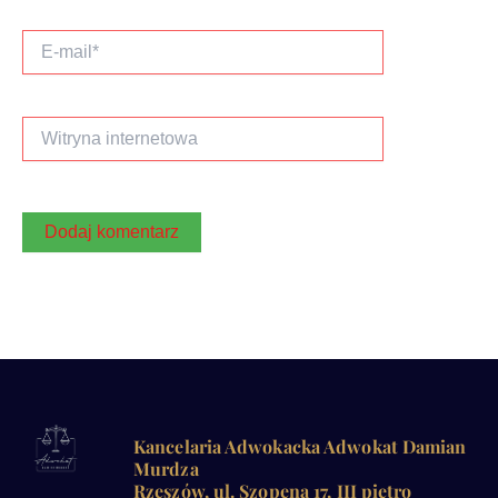
E-
mail*
Witryna
internetowa
Kancelaria Adwokacka Adwokat Damian
Murdza
Rzeszów, ul. Szopena 17, III piętro