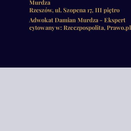
Murdza
Rzeszów, ul. Szopena 17, III piętro
Adwokat Damian Murdza - Ekspert
cytowany w: Rzeczpospolita, Prawo.pl