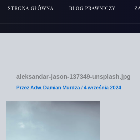
STRONA GŁÓWNA
BLOG PRAWNICZY
Z
aleksandar-jason-137349-unsplash.jpg
Przez
Adw. Damian Murdza
/
4 września 2024