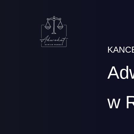
KANC
Ad
w 