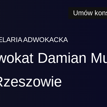
Umów kons
ELARIA ADWOKACKA
wokat Damian M
Rzeszowie