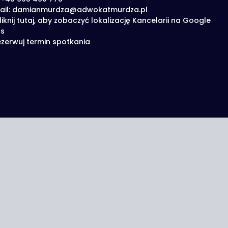
ail: damianmurdza@adwokatmurdza.pl
liknij tutaj, aby zobaczyć lokalizację Kancelarii na Google
s
zerwuj termin spotkania