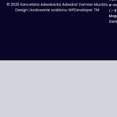
© 2025 Kancelaria Adwokacka Adwokat Damian Murdza.
e-m
Design i kodowanie szablonu WPDeveloper TM
👉 K
Map
Zare