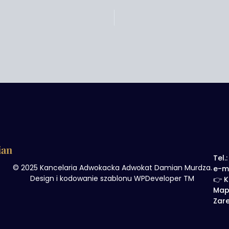
ian
Tel.
© 2025 Kancelaria Adwokacka Adwokat Damian Murdza.
e-m
Design i kodowanie szablonu WPDeveloper TM
👉 K
Map
Zare