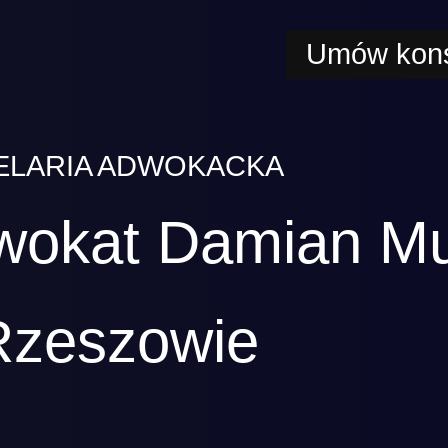
Umów kons
ELARIA ADWOKACKA
wokat Damian M
Rzeszowie