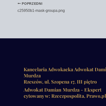
POPRZEDNI
c25950b1-mask-groupa.png
Kancelaria Adwokacka Adwokat Dam
Murdza
Rzeszów, ul. Szopena 17, III piętro
Adwokat Damian Murdza - Ekspert
cytowany w: Rzeczpospolita, Prawo.pl