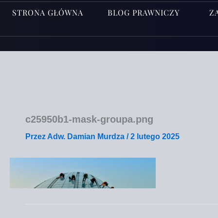
STRONA GŁÓWNA
BLOG PRAWNICZY
Z
c25950b1-mask-groupa.png
Przez
Adw. Damian Murdza
/
2 lutego 2025