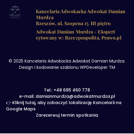
Kancelaria Adwokacka Adwokat Damian
Murdza
Rzeszów, ul. Szopena 17, III piętro
Adwokat Damian Murdza - Ekspert
cytowany w: Rzeczpospolita, Prawo.pl
© 2025 Kancelaria Adwokacka Adwokat Damian Murdza.
Design i kodowanie szablonu WPDeveloper TM
Tel.: +48 695 460 778
e-mail: damianmurdza@adwokatmurdza.pl
👉 Kliknij tutaj, aby zobaczyć lokalizację Kancelarii na
Google Maps
Zarezerwuj termin spotkania