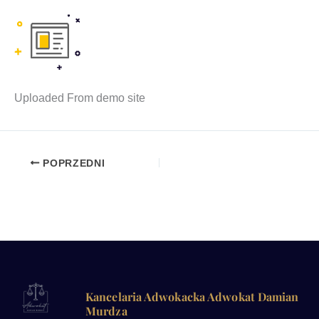
Uplo­aded From demo site
POPRZEDNI
Kancelaria Adwokacka Adwokat Damian
Murdza