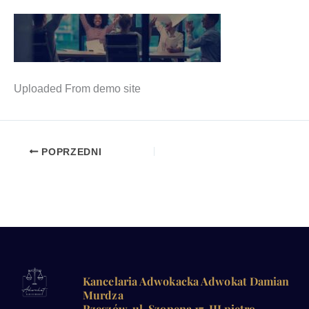
Uplo­aded From demo site
POPRZEDNI
Kancelaria Adwokacka Adwokat Damian
Murdza
Rzeszów, ul. Szopena 17, III piętro