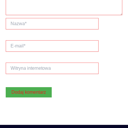
Nazwa*
E-
mail*
Witryna
internetowa