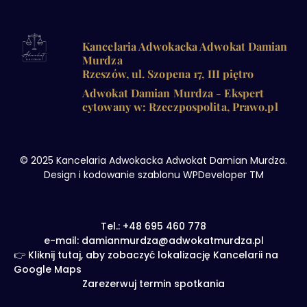
Kancelaria Adwokacka Adwokat Damian
Murdza
Rzeszów, ul. Szopena 17, III piętro
Adwokat Damian Murdza - Ekspert
cytowany w: Rzeczpospolita, Prawo.pl
© 2025 Kancelaria Adwokacka Adwokat Damian Murdza.
Design i kodowanie szablonu WPDeveloper TM
Tel.: +48 695 460 778
e-mail: damianmurdza@adwokatmurdza.pl
👉 Kliknij tutaj, aby zobaczyć lokalizację Kancelarii na
Google Maps
Zarezerwuj termin spotkania