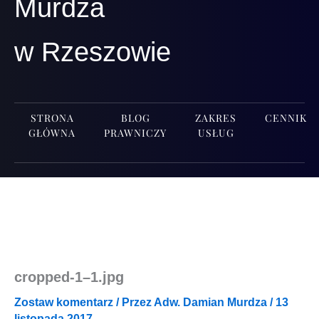
Murdza
w Rzeszowie
STRONA
BLOG
ZAKRES
CENNIK
GŁÓWNA
PRAWNICZY
USŁUG
cropped‑1–1.jpg
Zostaw komentarz
/ Przez
Adw. Damian Murdza
/
13
listopada 2017