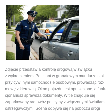
Zdję­cie przed­sta­wia kon­tro­lę dro­go­wą w związ­ku
z wykro­cze­niem. Poli­cjant w gra­na­to­wym mun­du­rze stoi
przy cywil­nym samo­cho­dzie oso­bo­wym, pro­wa­dząc roz­
mo­wę z kie­row­cą. Okno pojaz­du jest opusz­czo­ne, a funk­
cjo­na­riusz spraw­dza doku­men­ty. W tle znaj­du­je się
zapar­ko­wa­ny radio­wóz poli­cyj­ny z włą­czo­ny­mi świa­tła­mi
ostrze­gaw­czy­mi. Sce­na odby­wa się na pobo­czu dro­gi