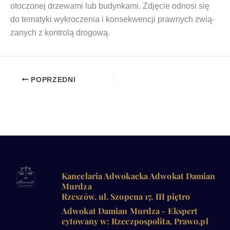
oto­czo­nej drze­wa­mi lub budyn­ka­mi. Zdję­cie odno­si się
do tema­ty­ki wykro­cze­nia i kon­se­kwen­cji praw­nych zwią­
za­nych z kon­tro­lą drogową.
POPRZEDNI
Kancelaria Adwokacka Adwokat Damian
Murdza
Rzeszów, ul. Szopena 17, III piętro
Adwokat Damian Murdza - Ekspert
cytowany w: Rzeczpospolita, Prawo.pl