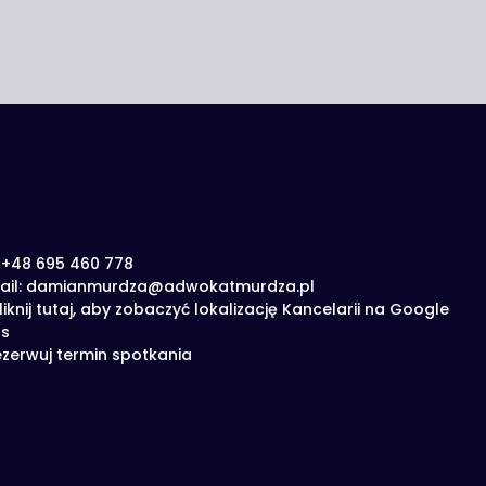
: +48 695 460 778
ail: damianmurdza@adwokatmurdza.pl
liknij tutaj, aby zobaczyć lokalizację Kancelarii na Google
s
zerwuj termin spotkania