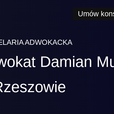
Umów kons
ELARIA ADWOKACKA
wokat Damian M
Rzeszowie