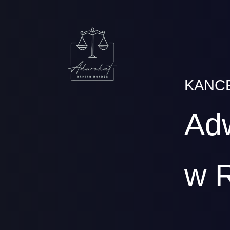
KANC
Ad
w 