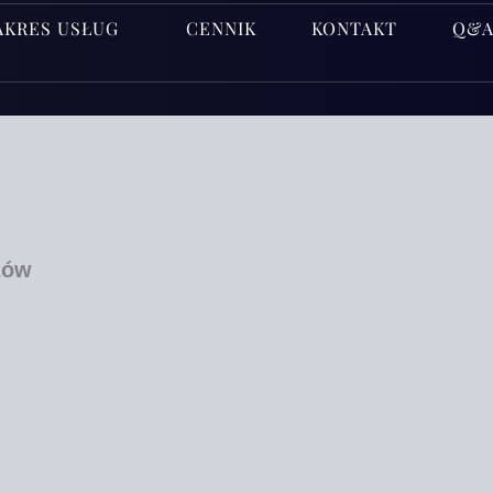
AKRES USŁUG
CENNIK
KONTAKT
Q&
zów