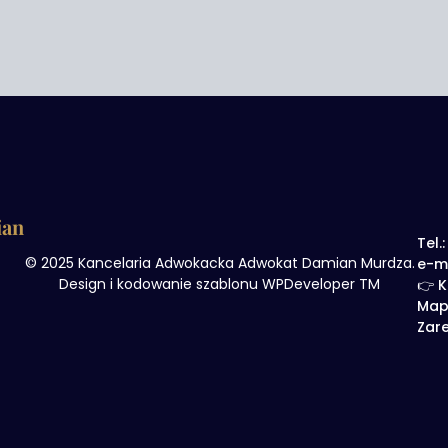
ian
Tel.
© 2025 Kancelaria Adwokacka Adwokat Damian Murdza.
e-m
Design i kodowanie szablonu WPDeveloper TM
👉 K
Map
Zare