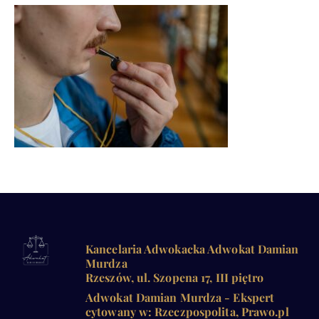
Kancelaria Adwokacka Adwokat Damian
Murdza
Rzeszów, ul. Szopena 17, III piętro
Adwokat Damian Murdza - Ekspert
cytowany w: Rzeczpospolita, Prawo.pl