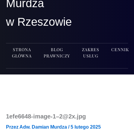
Murdza
w Rzeszowie
STRONA
BLOG
ZAKRES
CENNIK
GŁÓWNA
PRAWNICZY
USŁUG
1efe6648-image‑1–2@2x.jpg
Przez
Adw. Damian Murdza
/
5 lutego 2025