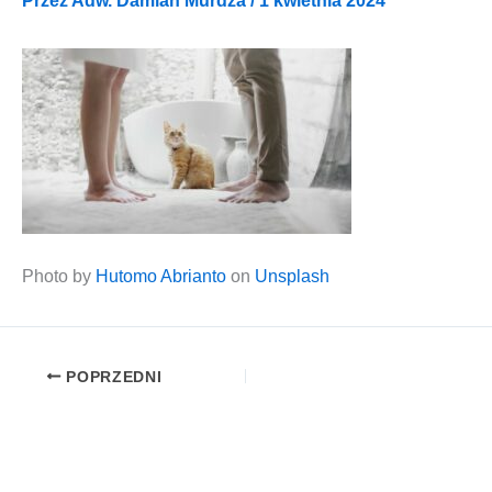
Przez
Adw. Damian Murdza
/
1 kwietnia 2024
Pho­to by
Huto­mo Abrian­to
on
Unsplash
POPRZEDNI