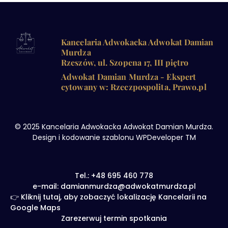
Kancelaria Adwokacka Adwokat Damian
Murdza
Rzeszów, ul. Szopena 17, III piętro
Adwokat Damian Murdza - Ekspert
cytowany w: Rzeczpospolita, Prawo.pl
© 2025 Kancelaria Adwokacka Adwokat Damian Murdza.
Design i kodowanie szablonu WPDeveloper TM
Tel.: +48 695 460 778
e-mail: damianmurdza@adwokatmurdza.pl
👉 Kliknij tutaj, aby zobaczyć lokalizację Kancelarii na
Google Maps
Zarezerwuj termin spotkania