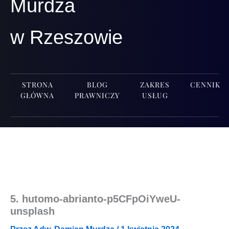
Murdza
w Rzeszowie
STRONA
BLOG
ZAKRES
CENNIK
GŁÓWNA
PRAWNICZY
USŁUG
5. hutomo-abrianto-p5CFpOiYweU-
unsplash