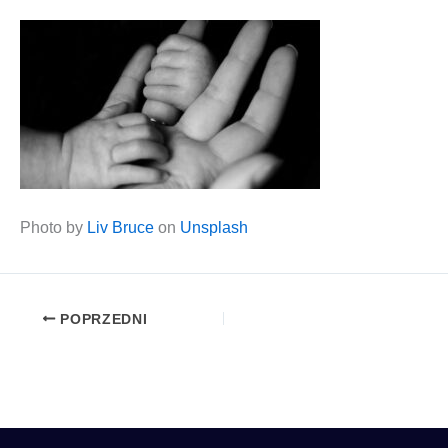
Pho­to by
Liv Bru­ce
on
Unsplash
POPRZEDNI