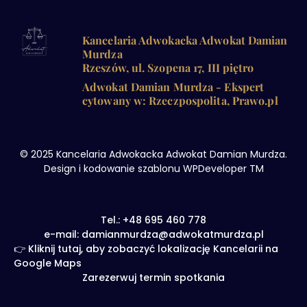
Kancelaria Adwokacka Adwokat Damian
Murdza
Rzeszów, ul. Szopena 17, III piętro
Adwokat Damian Murdza - Ekspert
cytowany w: Rzeczpospolita, Prawo.pl
© 2025 Kancelaria Adwokacka Adwokat Damian Murdza.
Design i kodowanie szablonu WPDeveloper TM
Tel.: +48 695 460 778
e-mail: damianmurdza@adwokatmurdza.pl
👉 Kliknij tutaj, aby zobaczyć lokalizację Kancelarii na
Google Maps
Zarezerwuj termin spotkania