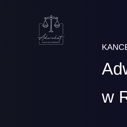
KANC
Ad
w 