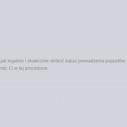
 jak legal­nie i sku­tecz­nie skró­cić zakaz pro­wa­dze­nia pojaz­dó
pomóc Ci w tej procedurze