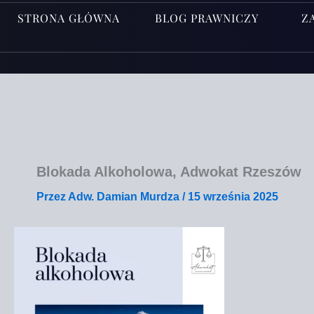
STRONA GŁÓWNA
BLOG PRAWNICZY
Z
Blokada Alkoholowa, Adwokat Rzeszów
Przez
Adw. Damian Murdza
/
15 września 2025