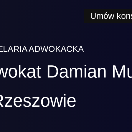
Umów kons
ELARIA ADWOKACKA
wokat Damian M
Rzeszowie