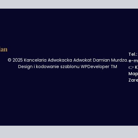
ian
Tel.
© 2025 Kancelaria Adwokacka Adwokat Damian Murdza.
e-m
Design i kodowanie szablonu WPDeveloper TM
👉 K
Map
Zare