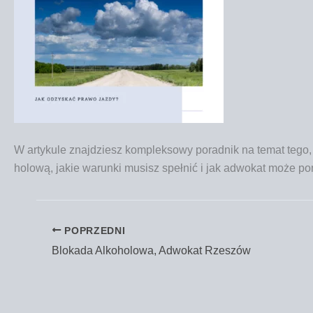
W arty­ku­le znaj­dziesz kom­plek­so­wy porad­nik na temat tego,
ho­lo­wą, jakie warun­ki musisz speł­nić i jak adwo­kat może 
POPRZEDNI
Blokada Alkoholowa, Adwokat Rzeszów