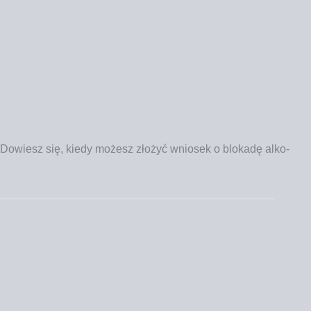
w. Dowiesz się, kie­dy możesz zło­żyć wnio­sek o blo­ka­dę alko­