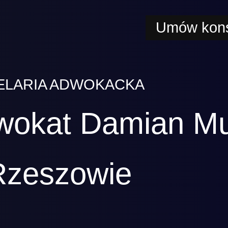
Umów kons
ELARIA ADWOKACKA
wokat Damian M
Rzeszowie