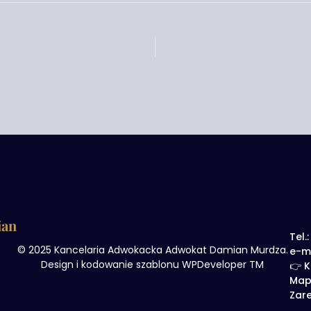
ian
Tel.
© 2025 Kancelaria Adwokacka Adwokat Damian Murdza.
e-m
Design i kodowanie szablonu WPDeveloper TM
👉 K
Map
Zare