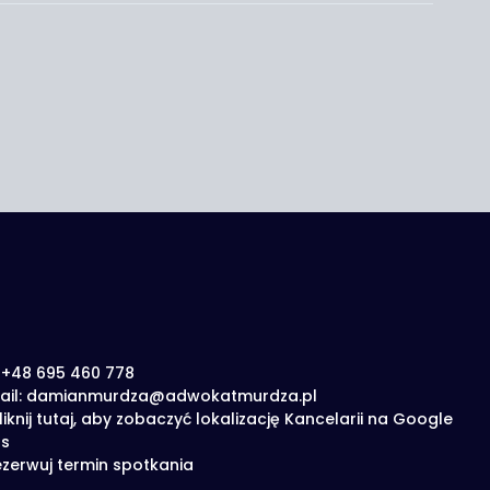
: +48 695 460 778
ail: damianmurdza@adwokatmurdza.pl
liknij tutaj, aby zobaczyć lokalizację Kancelarii na Google
s
zerwuj termin spotkania