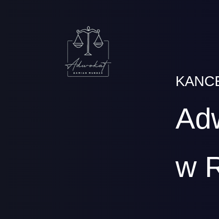
KANC
Ad
w 