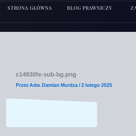
STRONA GŁÓWNA
BLOG PRAWNICZY
Z
c14930fe-sub-bg.png
Przez
Adw. Damian Murdza
/
2 lutego 2025