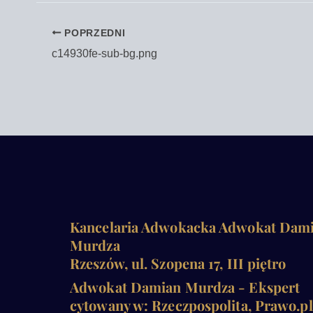
POPRZEDNI
c14930fe-sub-bg.png
Kancelaria Adwokacka Adwokat Dam
Murdza
Rzeszów, ul. Szopena 17, III piętro
Adwokat Damian Murdza - Ekspert
cytowany w: Rzeczpospolita, Prawo.pl