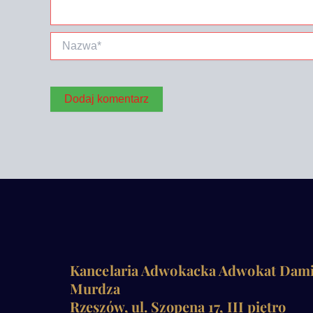
Nazwa*
Kancelaria Adwokacka Adwokat Dam
Murdza
Rzeszów, ul. Szopena 17, III piętro