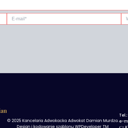
E-
Wit
mail*
int
ian
Tel.
© 2025 Kancelaria Adwokacka Adwokat Damian Murdza.
e-m
Design i kodowanie szablonu WPDeveloper TM
👉 K