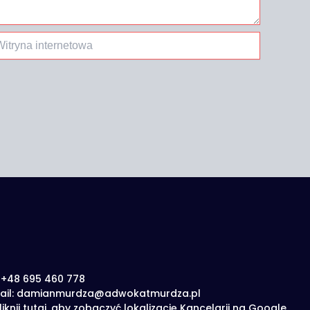
ryna
ernetowa
: +48 695 460 778
ail: damianmurdza@adwokatmurdza.pl
liknij tutaj, aby zobaczyć lokalizację Kancelarii na Google