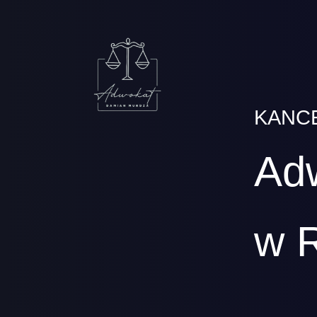
KANC
Ad
w 