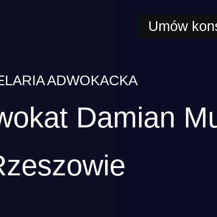
Umów kons
ELARIA ADWOKACKA
wokat Damian M
Rzeszowie