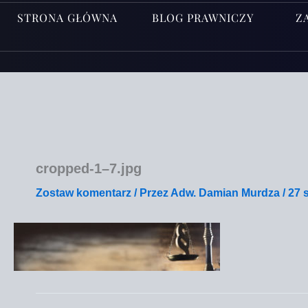
STRONA GŁÓWNA
BLOG PRAWNICZY
Z
cropped‑1–7.jpg
Zostaw komentarz
/ Przez
Adw. Damian Murdza
/
27 