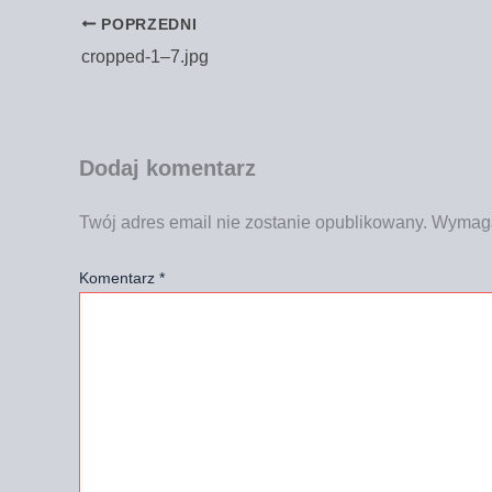
POPRZEDNI
cropped‑1–7.jpg
Dodaj komentarz
Twój adres email nie zostanie opublikowany.
Wymaga
Komentarz
*