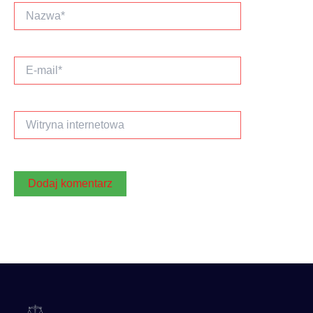
Nazwa*
E-
mail*
Witryna
internetowa