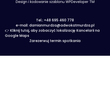
Design i kodowanie szablonu WPDeveloper TM
Tel.: +48 695 460 778
e-mail: damianmurdza@adwokatmurdza.pl
👉 Kliknij tutaj, aby zobaczyć lokalizację Kancelarii na
Google Maps
Zarezerwuj termin spotkania