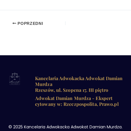
POPRZEDNI
Kancelaria Adwokacka Adwokat Damian
Murdza
Rzeszów, ul. Szopena 17, III piętro
Adwokat Damian Murdza - Ekspert
cytowany w: Rzeczpospolita, Prawo.pl
© 2025 Kancelaria Adwokacka Adwokat Damian Murdza.