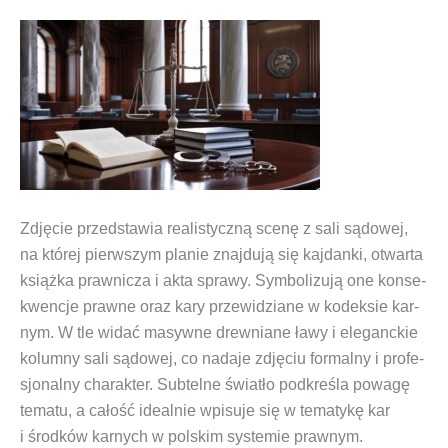
Zdję­cie przed­sta­wia reali­stycz­ną sce­nę z sali sądo­wej,
na któ­rej pierw­szym pla­nie znaj­du­ją się kaj­dan­ki, otwar­ta
książ­ka praw­ni­cza i akta spra­wy. Sym­bo­li­zu­ją one kon­se­
kwen­cje praw­ne oraz kary prze­wi­dzia­ne w kodek­sie kar­
nym. W tle widać masyw­ne drew­nia­ne ławy i ele­ganc­kie
kolum­ny sali sądo­wej, co nada­je zdję­ciu for­mal­ny i pro­fe­
sjo­nal­ny cha­rak­ter. Sub­tel­ne świa­tło pod­kre­śla powa­gę
tema­tu, a całość ide­al­nie wpi­su­je się w tema­ty­kę kar
i środ­ków kar­nych w pol­skim sys­te­mie prawnym.